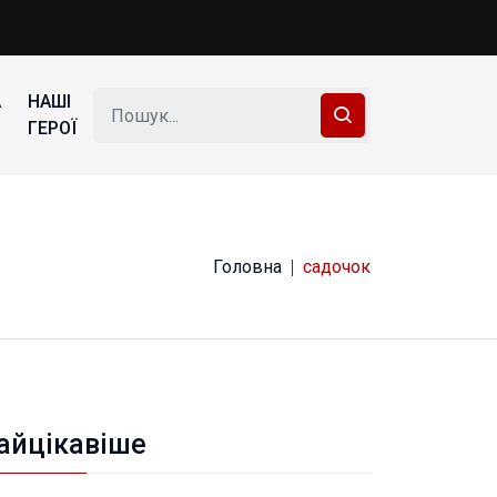
А
НАШІ
ГЕРОЇ
Головна
садочок
айцікавіше