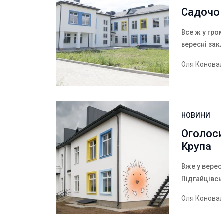
Садочок
Все ж у гро
вересні за
Оля Конова
НОВИНИ
Оголоси
Крупа
Вже у верес
Підгайцівс
Оля Конова