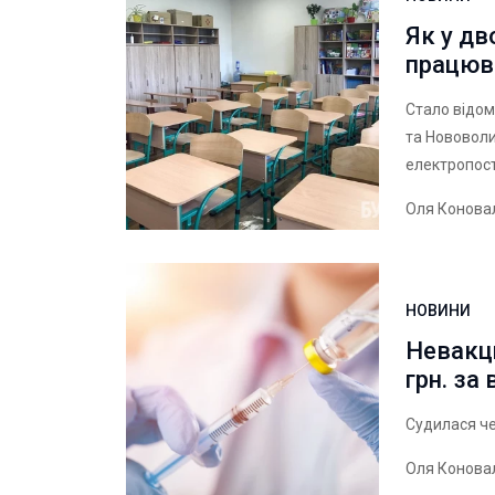
Як у дв
працюв
Стало відом
та Нововоли
електропос
Оля Конова
НОВИНИ
Невакци
грн. за
Судилася че
Оля Конова