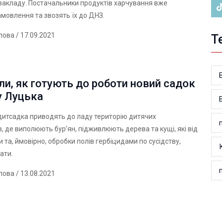
закладу. Постачальники продуктів харчування вже
мовлення та звозять їх до ДНЗ.
лова
/ 17.09.2021
Т
и, як готують до роботи новий садок
у Луцька
дитсадка приводять до ладу територію дитячих
, де виполюють бур’ян, підживлюють дерева та кущі, які від
и та, ймовірно, обробки полів гербіцидами по сусідству,
ати.
лова
/ 13.08.2021