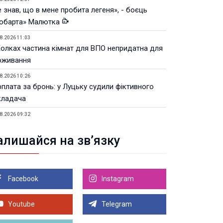
 знав, що в мене пробита легеня», - боєць
юбарта» Малютка
8.2026 11:03
Колках частина кімнат для ВПО непридатна для
оживання
8.2026 10:26
рплата за бронь: у Луцьку судили фіктивного
кладача
8.2026 09:32
Луцьку незабаром відкриють ветеранський хаб
алишайся на зв’язку
8.2026 21:18
івняння телеоб'єктивів Sigma Sports та Sony G-
ster
Facebook
Instagram
8.2026 21:00
Луцьку на 99,9% готовий новий Державний
теранський простір. ВІДЕО
Youtube
Telegram
Більше новин