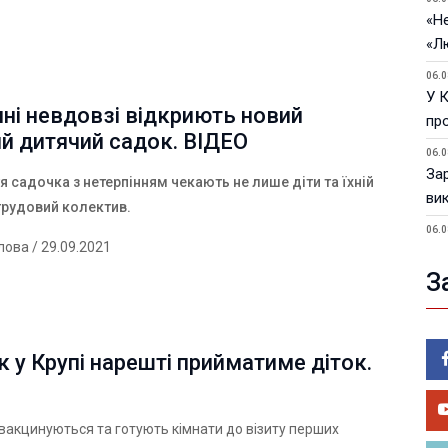
«Не
«Л
06.0
У 
ні невдовзі відкриють новий
пр
й дитячий садок. ВІДЕО
06.0
За
я садочка з нетерпінням чекають не лише діти та їхній
ви
 трудовий колектив.
06.0
лова
/ 29.09.2021
У 
З
05.0
Пор
Ma
 у Крупі нарешті прийматиме діток.
05.0
У 
ве
вакцинуються та готують кімнати до візиту перших