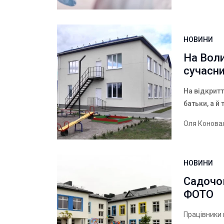
НОВИНИ
На Воли
сучасни
На відкритт
батьки, а й
Оля Конова
НОВИНИ
Садочок
ФОТО
Працівники 