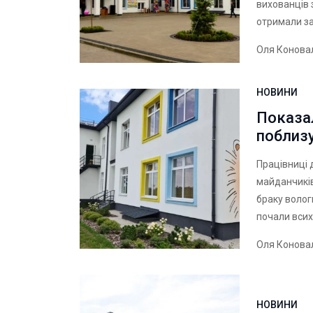
вихованців 
отримали за
Оля Конова
НОВИНИ
Показал
поблиз
Працівниці 
майданчиків
браку волог
почали всих
Оля Конова
НОВИНИ