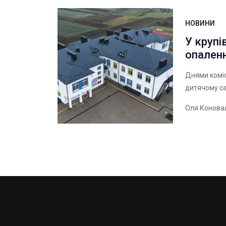
НОВИНИ
У круп
опален
Днями комісі
дитячому са
Оля Конова