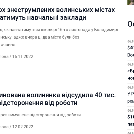
ох знеструмлених волинських містах
атимуть навчальні заклади
О
о, як навчатимуться школярі 16-го листопада у Володимирі
нську, адже вчора ці два міста були без
06.0
тачання.
$40
Вол
лова
/ 16.11.2022
06.0
«Б
но
06.0
нована волинянка відсудила 40 тис.
У 
ре
 відсторонення від роботи
06.0
рез вимушене відсторонення від роботи.
$1
па
лова
/ 12.02.2022
06.0