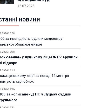
16.07.2026
станні новини
8.2026 16:30
00 за інвалідність: судили медсестру
инської обласної лікарні
8.2026 15:30
ронювання» у луцькому ліцеї №15: вручили
ві підозри
8.2026 14:42
Рожищенському ліцеї за понад 12 млн грн
монтують харчоблок
8.2026 13:46
000 за «списане» ДТП: у Луцьку судили
трульного
8.2026 12:51