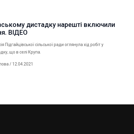
івському дистадку нарешті включили
ня. ВІДЕО
я Підгайцівської сільської ради оглянула хід робіт у
дку, що в селі Крупа.
лова
/ 12.04.2021