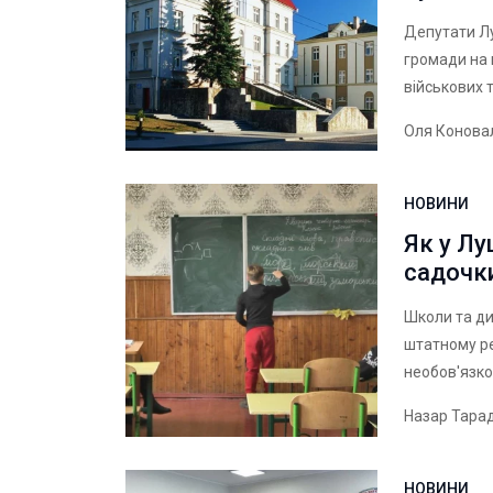
Депутати Лу
громади на 
військових 
Оля Конова
НОВИНИ
Як у Лу
садочки
Школи та ди
штатному ре
необов'язко
Назар Тара
НОВИНИ