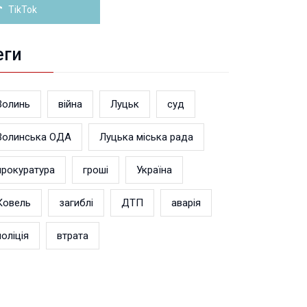
TikTok
еги
Волинь
війна
Луцьк
суд
Волинська ОДА
Луцька міська рада
прокуратура
гроші
Україна
Ковель
загиблі
ДТП
аварія
поліція
втрата