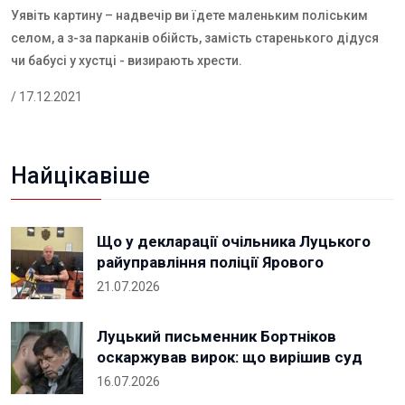
Уявіть картину – надвечір ви їдете маленьким поліським
селом, а з-за парканів обійсть, замість старенького дідуся
чи бабусі у хустці - визирають хрести.
/ 17.12.2021
Найцікавіше
Що у декларації очільника Луцького
райуправління поліції Ярового
21.07.2026
Луцький письменник Бортніков
оскаржував вирок: що вирішив суд
16.07.2026