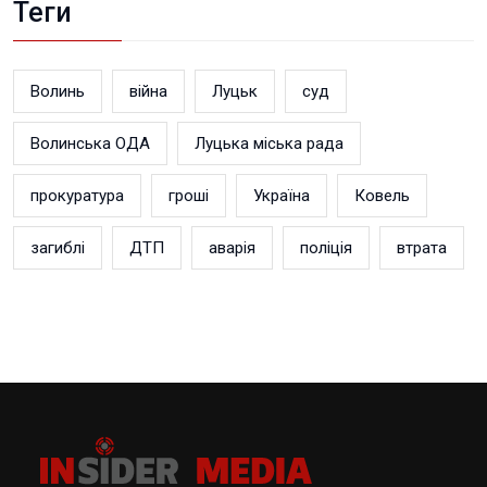
Теги
Волинь
війна
Луцьк
суд
Волинська ОДА
Луцька міська рада
прокуратура
гроші
Україна
Ковель
загиблі
ДТП
аварія
поліція
втрата