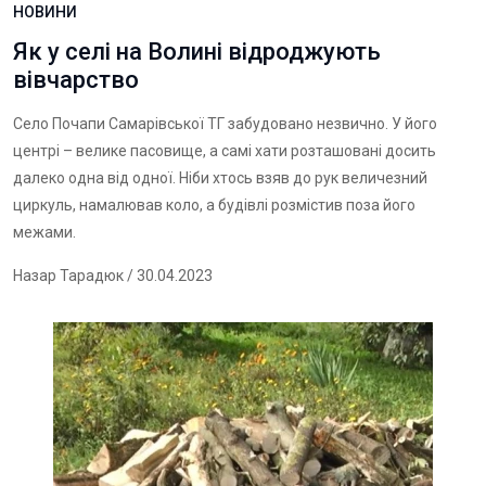
НОВИНИ
Як у селі на Волині відроджують
вівчарство
Село Почапи Самарівської ТГ забудовано незвично. У його
центрі – велике пасовище, а самі хати розташовані досить
далеко одна від одної. Ніби хтось взяв до рук величезний
циркуль, намалював коло, а будівлі розмістив поза його
межами.
Назар Тарадюк
/ 30.04.2023