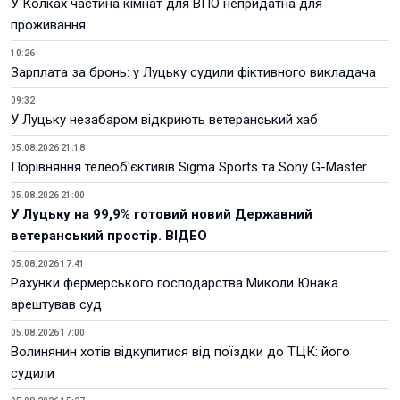
У Колках частина кімнат для ВПО непридатна для
проживання
10:26
Зарплата за бронь: у Луцьку судили фіктивного викладача
09:32
У Луцьку незабаром відкриють ветеранський хаб
05.08.2026 21:18
Порівняння телеоб'єктивів Sigma Sports та Sony G-Master
05.08.2026 21:00
У Луцьку на 99,9% готовий новий Державний
ветеранський простір. ВІДЕО
05.08.2026 17:41
Рахунки фермерського господарства Миколи Юнака
арештував суд
05.08.2026 17:00
Волинянин хотів відкупитися від поїздки до ТЦК: його
судили