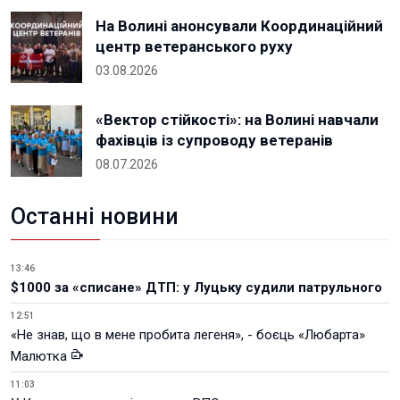
На Волині анонсували Координаційний
центр ветеранського руху
03.08.2026
«Вектор стійкості»: на Волині навчали
фахівців із супроводу ветеранів
08.07.2026
Останні новини
13:46
$1000 за «списане» ДТП: у Луцьку судили патрульного
12:51
«Не знав, що в мене пробита легеня», - боєць «Любарта»
Малютка
11:03