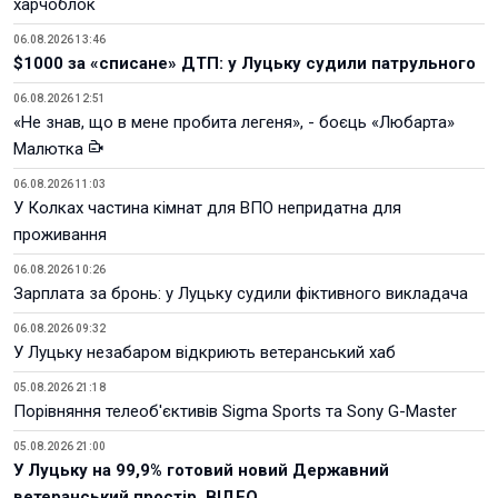
харчоблок
06.08.2026 13:46
$1000 за «списане» ДТП: у Луцьку судили патрульного
06.08.2026 12:51
«Не знав, що в мене пробита легеня», - боєць «Любарта»
Малютка
06.08.2026 11:03
У Колках частина кімнат для ВПО непридатна для
проживання
06.08.2026 10:26
Зарплата за бронь: у Луцьку судили фіктивного викладача
06.08.2026 09:32
У Луцьку незабаром відкриють ветеранський хаб
05.08.2026 21:18
Порівняння телеоб'єктивів Sigma Sports та Sony G-Master
05.08.2026 21:00
У Луцьку на 99,9% готовий новий Державний
ветеранський простір. ВІДЕО