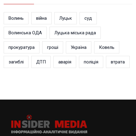
Волинь
війна
Луцьк
суд
Волинська ОДА
Луцька міська рада
прокуратура
гроші
Україна
Ковель
загиблі
ДТП
аварія
поліція
втрата