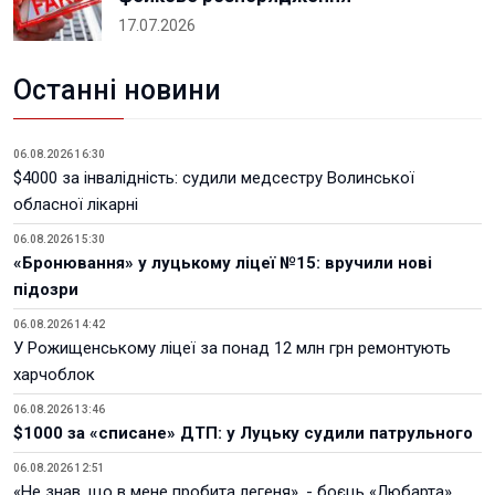
17.07.2026
Останні новини
06.08.2026 16:30
$4000 за інвалідність: судили медсестру Волинської
обласної лікарні
06.08.2026 15:30
«Бронювання» у луцькому ліцеї №15: вручили нові
підозри
06.08.2026 14:42
У Рожищенському ліцеї за понад 12 млн грн ремонтують
харчоблок
06.08.2026 13:46
$1000 за «списане» ДТП: у Луцьку судили патрульного
06.08.2026 12:51
«Не знав, що в мене пробита легеня», - боєць «Любарта»