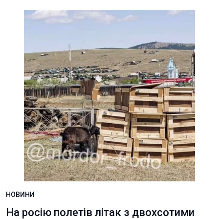
НОВИНИ
На росію полетів літак з двохсотими