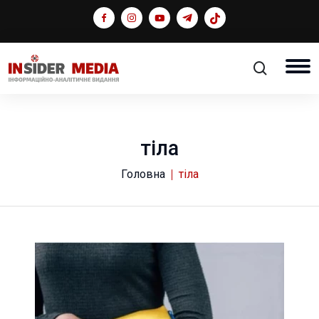
тіла
Головна
тіла