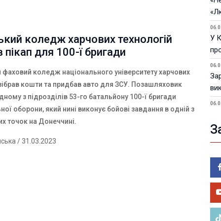
«Не
«Л
06.0
ький коледж харчових технологій
У 
пр
 пікап для 100-ї бригади
06.0
 фаховий коледж національного університету харчових
За
 зібрав кошти та придбав авто для ЗСУ. Позашляховик
ви
ному з підрозділів 53-го батальйону 100-ї бригади
06.0
ної оборони, який нині виконує бойові завдання в одній з
У 
их точок на Донеччині.
З
05.0
Пор
нська
/ 31.03.2023
Ma
05.0
У 
ве