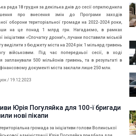
ка рада 18 грудня за декілька днів до сесії оприлюднила
шення
про внесення змін до Програми заходів
ьної оборони територіальної громади на 2022-2024 роки,
вши на це понад 1 млрд грн. Нагадаємо, в рамках
 ініціативи «Спочатку дрони!», лучани поставили міській
у виділити з бюджету міста на 2024 рік 1 мільярд гривень
гу військовим. Під час попередньої сесії, в ході
я запланували 500 мільйонів гривень, та в результаті в
фінансовому документі міста заклали лише 250 млн.
дюк
/ 19.12.2023
ативи Юрія Погуляйка для 100-ї бригади
или нові пікапи
територіальна громада за ініціативи голови Волинської
ійськової адміністрації Юрія Погуляйка придбала для