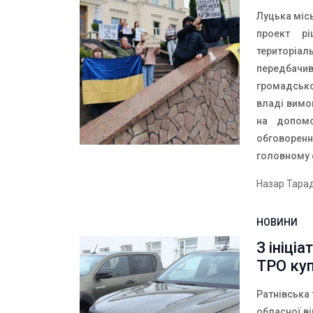
Луцька місь
проект рі
територіал
передбачи
громадської
владі вимог
на допомо
обговоренн
головному 
Назар Тара
НОВИНИ
З ініці
ТРО куп
Ратнівська 
обласної в