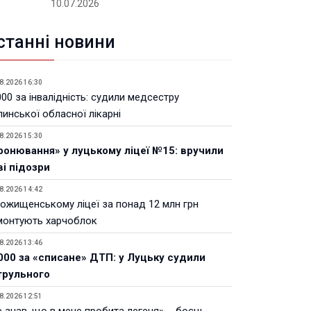
10.07.2026
станні новини
8.2026 16:30
00 за інвалідність: судили медсестру
инської обласної лікарні
8.2026 15:30
ронювання» у луцькому ліцеї №15: вручили
ві підозри
8.2026 14:42
Рожищенському ліцеї за понад 12 млн грн
монтують харчоблок
8.2026 13:46
000 за «списане» ДТП: у Луцьку судили
трульного
8.2026 12:51