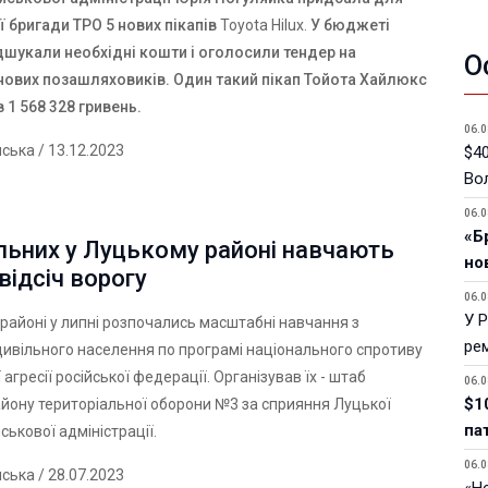
ї бригади ТРО 5 нових пікапів
Toyota Hilux.
У бюджеті
дшукали необхідні кошти і оголосили тендер на
О
нових позашляховиків. Один такий пікап Тойота Хайлюкс
 1 568 328 гривень.
06.0
нська
/ 13.12.2023
$40
Вол
06.0
«Б
льних у Луцькому районі навчають
но
відсіч ворогу
06.0
У 
районі у липні розпочались масштабні навчання з
ре
цивільного населення по програмі національного спротиву
 агресії російської федерації. Організував їх - штаб
06.0
$1
йону територіальної оборони №3 за сприяння Луцької
па
ськової адміністрації.
06.0
нська
/ 28.07.2023