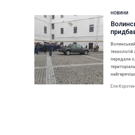
НОВИНИ
Волинс
придбав
Волинський
технологій
передали од
територіаль
найгарячіш
Еля Короти