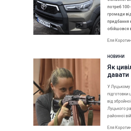
потреб 100-
громади ві
придбання 
обійшовся в
Еля Короти
НОВИНИ
Як циві
давати 
У Луцькому 
підготовки 
від збройної
Луцького ра
районної вій
Еля Короти