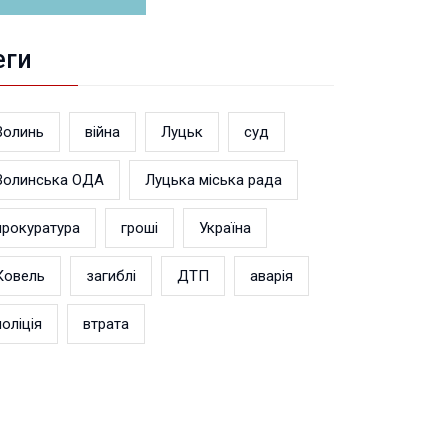
еги
Волинь
війна
Луцьк
суд
Волинська ОДА
Луцька міська рада
прокуратура
гроші
Україна
Ковель
загиблі
ДТП
аварія
поліція
втрата