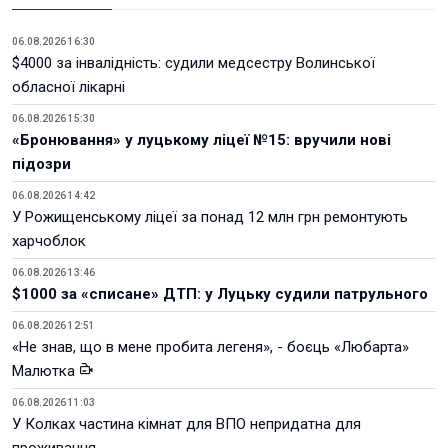
06.08.2026 16:30
$4000 за інвалідність: судили медсестру Волинської
обласної лікарні
06.08.2026 15:30
«Бронювання» у луцькому ліцеї №15: вручили нові
підозри
06.08.2026 14:42
У Рожищенському ліцеї за понад 12 млн грн ремонтують
харчоблок
06.08.2026 13:46
$1000 за «списане» ДТП: у Луцьку судили патрульного
06.08.2026 12:51
«Не знав, що в мене пробита легеня», - боєць «Любарта»
Малютка
06.08.2026 11:03
У Колках частина кімнат для ВПО непридатна для
проживання