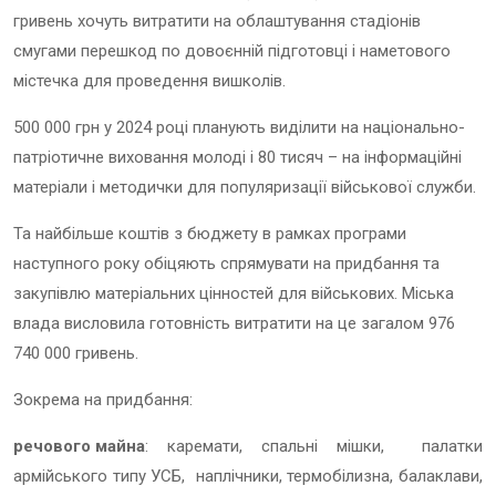
гривень хочуть витратити на облаштування стадіонів
смугами перешкод по довоєнній підготовці і наметового
містечка для проведення вишколів.
500 000 грн у 2024 році планують виділити на національно-
патріотичне виховання молоді і 80 тисяч – на інформаційні
матеріали і методички для популяризації військової служби.
Та найбільше коштів з бюджету в рамках програми
наступного року обіцяють спрямувати на придбання та
закупівлю матеріальних цінностей для військових. Міська
влада висловила готовність витратити на це загалом 976
740 000 гривень.
Зокрема на придбання:
речового майна
: каремати, спальні мішки, палатки
армійського типу УСБ, наплічники, термобілизна, балаклави,