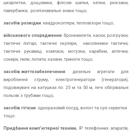
шкарпетки, дощовики, флісові шапки, кепки, рюкзаки,
павербанки, розпізнавальні знаки тощо;
засобів розвідки
:
квадрокоптери, тепловізори
тощо;
військового спорядження
: бронежилети, каски, розгрузки,
тактичні ліхтарі, тактичні окуляри,
наколінники тактичні,
тактичні рукавиці,
компаси, мотузки, карабіни, аптечки,
сокири, пили, лопати, казани, триноги тощо;
засобів життєзабезпечення
: дизельні агрегати для
вироблення струму, електрогенератори (генератори),
подовжувачі на катушках по: 25 м та 50 м, печі обігрівальні
польові з трубами тощо;
засобів гігієни
: одноразовий посуд, вологі та сухі серветки
тощо.
Придбання комп’ютерної техніки
, ІР телефонних апаратів,