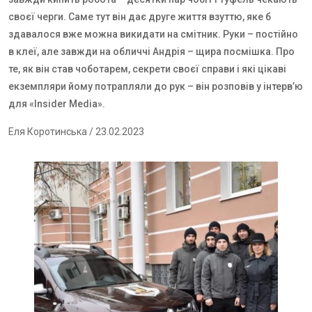
своєї черги. Саме тут він дає друге життя взуттю, яке б
здавалося вже можна викидати на смітник. Руки – постійно
в клеї, але завжди на обличчі Андрія – щира посмішка. Про
те, як він став чоботарем, секрети своєї справи і які цікаві
екземпляри йому потрапляли до рук – він розповів у інтерв’ю
для «Insider Media».
Еля Коротинська
/ 23.02.2023