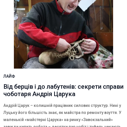
ЛАЙФ
Від берців і до лабутенів: секрети справи
чоботаря Андрія Царука
Андрій Царук – колишній працівник силових структур. Нині у
Луцьку його більшість знає, як майстра по ремонту взуття. У
маленькій «майстерні Царука» на ринку «Завокзальний»
завжди кипить робота – десятки пар чобіт і туфель чекають