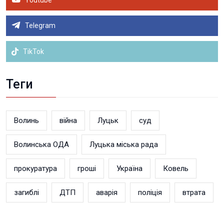
Youtube
Telegram
TikTok
Теги
Волинь
війна
Луцьк
суд
Волинська ОДА
Луцька міська рада
прокуратура
гроші
Україна
Ковель
загиблі
ДТП
аварія
поліція
втрата