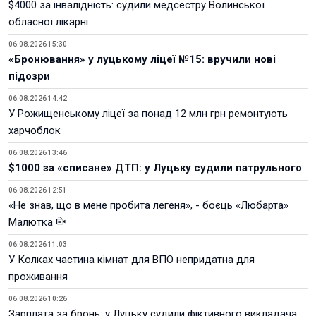
$4000 за інвалідність: судили медсестру Волинської
обласної лікарні
06.08.2026 15:30
«Бронювання» у луцькому ліцеї №15: вручили нові
підозри
06.08.2026 14:42
У Рожищенському ліцеї за понад 12 млн грн ремонтують
харчоблок
06.08.2026 13:46
$1000 за «списане» ДТП: у Луцьку судили патрульного
06.08.2026 12:51
«Не знав, що в мене пробита легеня», - боєць «Любарта»
Малютка
06.08.2026 11:03
У Колках частина кімнат для ВПО непридатна для
проживання
06.08.2026 10:26
Зарплата за бронь: у Луцьку судили фіктивного викладача