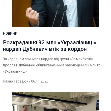
НОВИНИ
Розкрадання 93 млн «Укрзалізниці»:
нардеп Дубневич втік за кордон
За кордоном опинився нардеп від групи «За майбутнє»
Ярослав Дубневич
, обвинувачений в заволодінні 93 млн грн
«Укрзалізниці»
Назар Тарадюк
/ 06.11.2023