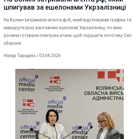
шпигував за ешелонами Укрзалізниці
На Волині затримали агента фсб, який відстежував графіки та
маршрути руху вантажних ешелонів Укрзалізниці, по яких
росіяни готували повітряні атаки, щоб порушити логістику Сил
оборони
Назар Тарадюк
/ 03.04.2026