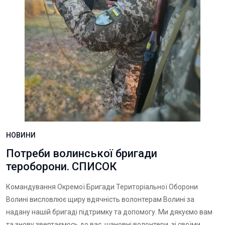
НОВИНИ
Потреби волинської бригади
тероборони. СПИСОК
Командування Окремої Бригади Територіальної Оборони
Волині висловлює щиру вдячність волонтерам Волині за
надану нашій бригаді підтримку та допомогу. Ми дякуємо вам
та знову звертаємось до вас, шановні волонтери, зі своїми