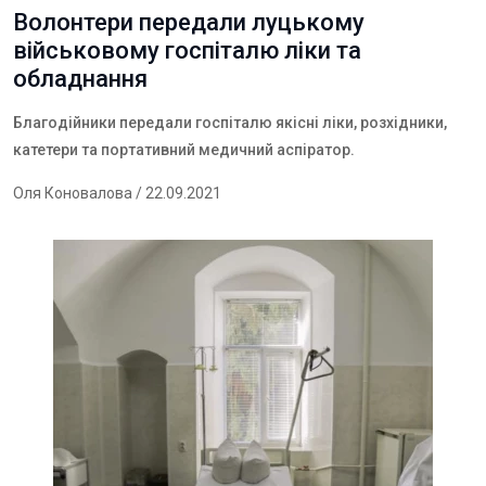
Волонтери передали луцькому
військовому госпіталю ліки та
обладнання
Благодійники переда
ли
госпітал
ю
якісн
і
лік
и
,
розхідник
и
,
катетер
и
та
портативний
медичний
аспіратор
.
Оля Коновалова
/ 22.09.2021