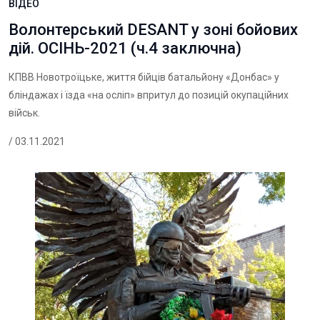
ВІДЕО
Волонтерський DESANT у зоні бойових
дій. ОСІНЬ-2021 (ч.4 заключна)
КПВВ Новотроїцьке, життя бійців батальйону «Донбас» у
бліндажах і їзда «на осліп» впритул до позицій окупаційних
військ.
/ 03.11.2021