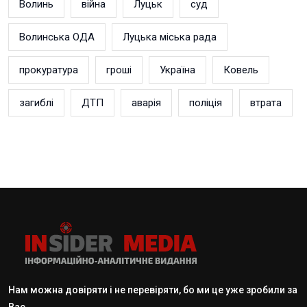
Волинь
війна
Луцьк
суд
Волинська ОДА
Луцька міська рада
прокуратура
гроші
Україна
Ковель
загиблі
ДТП
аварія
поліція
втрата
Нам можна довіряти і не перевіряти, бо ми це уже зробили за