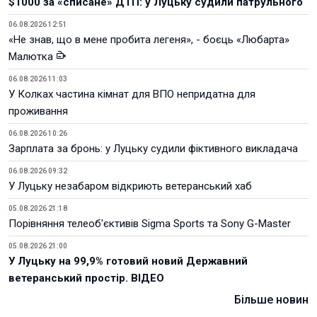
$1000 за «списане» ДТП: у Луцьку судили патрульного
06.08.2026 12:51
«Не знав, що в мене пробита легеня», - боєць «Любарта»
Малютка
06.08.2026 11:03
У Колках частина кімнат для ВПО непридатна для
проживання
06.08.2026 10:26
Зарплата за бронь: у Луцьку судили фіктивного викладача
06.08.2026 09:32
У Луцьку незабаром відкриють ветеранський хаб
05.08.2026 21:18
Порівняння телеоб'єктивів Sigma Sports та Sony G-Master
05.08.2026 21:00
У Луцьку на 99,9% готовий новий Державний
ветеранський простір. ВІДЕО
Більше новин