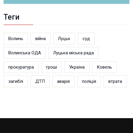
Теги
Волинь
війна
Луцьк
суд
Волинська ОДА
Луцька міська рада
прокуратура
гроші
Україна
Ковель
загиблі
ДТП
аварія
поліція
втрата