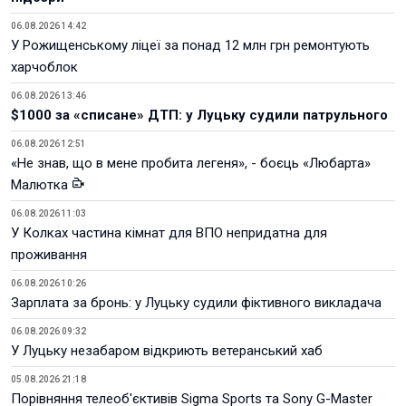
06.08.2026 14:42
У Рожищенському ліцеї за понад 12 млн грн ремонтують
харчоблок
06.08.2026 13:46
$1000 за «списане» ДТП: у Луцьку судили патрульного
06.08.2026 12:51
«Не знав, що в мене пробита легеня», - боєць «Любарта»
Малютка
06.08.2026 11:03
У Колках частина кімнат для ВПО непридатна для
проживання
06.08.2026 10:26
Зарплата за бронь: у Луцьку судили фіктивного викладача
06.08.2026 09:32
У Луцьку незабаром відкриють ветеранський хаб
05.08.2026 21:18
Порівняння телеоб'єктивів Sigma Sports та Sony G-Master