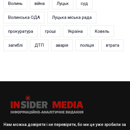
Волинь
війна
Луцьк
суд
Волинська ОДА
Луцька міська рада
прокуратура
гроші
Україна
Ковель
загиблі
ДТП
аварія
поліція
втрата
Нам можна довіряти і не перевіряти, бо ми це уже зробили за