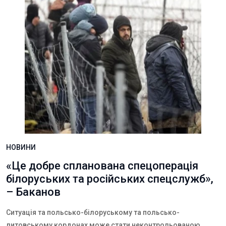
НОВИНИ
«Це добре спланована спецоперація
білоруських та російських спецслужб»,
– Баканов
Ситуація та польсько-білоруському та польсько-
литовському кордонах може стати неконтрольованою.