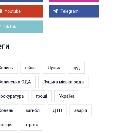
Луцьку на 99,9% готовий новий Державний
теранський простір. ВІДЕО
Youtube
Telegram
Більше новин
TikTok
еги
Волинь
війна
Луцьк
суд
Волинська ОДА
Луцька міська рада
прокуратура
гроші
Україна
Ковель
загиблі
ДТП
аварія
поліція
втрата