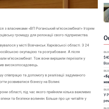
ся з власниками «ВП Роганський м’ясокомбінат» Ігорем
цівську громаду для релокації свого підприємства.
О
увалося у місті Вовчанськ Харківської області. З 24
російською окупацією та розграбоване. А після
06.0
$40
ували м’ясокомбінат. Тож вони вирішили переїхати у
Вол
омив високопосадовець.
06.0
шу співпрацю та допомогу в реалізації задуманого
«Б
гти розвиватися бізнесу на Волині.
но
06.0
они області, під час якого прийняли кілька важливих
У 
безпеки та безпеки волинян. Більше про це читайте у
ре
06.0