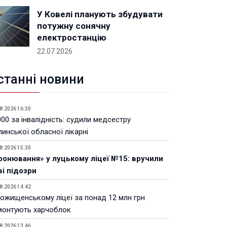
У Ковелі планують збудувати
потужну сонячну
електростанцію
22.07.2026
станні новини
8.2026 16:30
00 за інвалідність: судили медсестру
инської обласної лікарні
8.2026 15:30
ронювання» у луцькому ліцеї №15: вручили
ві підозри
8.2026 14:42
Рожищенському ліцеї за понад 12 млн грн
монтують харчоблок
8.2026 13:46