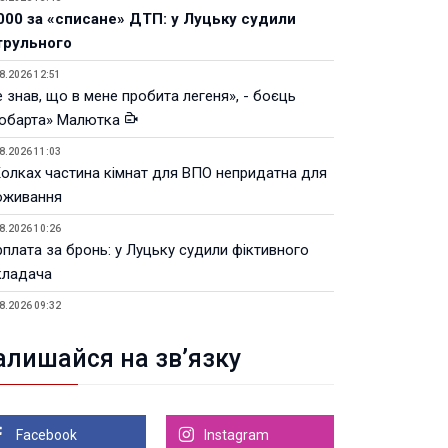
000 за «списане» ДТП: у Луцьку судили
трульного
8.2026 12:51
 знав, що в мене пробита легеня», - боєць
юбарта» Малютка
8.2026 11:03
Колках частина кімнат для ВПО непридатна для
оживання
8.2026 10:26
рплата за бронь: у Луцьку судили фіктивного
кладача
8.2026 09:32
Луцьку незабаром відкриють ветеранський хаб
алишайся на зв’язку
8.2026 21:18
івняння телеоб'єктивів Sigma Sports та Sony G-
ster
Facebook
Instagram
8.2026 21:00