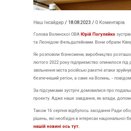
Наш Інсайдер
/ 18.08.2023 /
0 Коментарів
Голова Волинскої ОВА
Юрій Погуляйко
зустрів
та Леонідом Фельдштейнами. Вони обрали Ківер
Як розповіли бізнесмени, виробництво розташов
лютого 2022 року підприємство опинилося під 
звільнення міста російські ракетні атаки зруйн
безпечніший регіон, а саме на Волинь, - повід
За підсумками зустрічі домовилися про подаль
проекту. Адже наше завдання, як влади, допомо
Також 16 серпня відбулось засідання Ради обор
рішень, які необхідні в інтересах національної 
нашій новині ось тут.