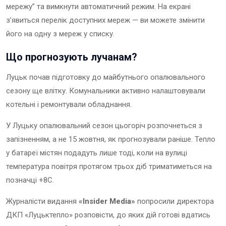
мережу” та вимкнути автоматичний режим. На екрані
з’явиться перелік доступних мереж — ви можете змінити
його на одну з мереж у списку.
Що прогнозують лучанам?
Луцьк почав підготовку до майбутнього опалювального
сезону ще влітку. Комунальники активно налаштовували
котельні і ремонтували обладнання.
У Луцьку опалювальний сезон цьогоріч розпочнеться з
запізненням, а не 15 жовтня, як прогнозували раніше. Тепло
у батареї містян подадуть лише тоді, коли на вулиці
температура повітря протягом трьох діб триматиметься на
позначці +8С.
Журналісти видання
«Insider Media»
попросили директора
ДКП «Луцьктепло» розповісти, до яких дій готові вдатись