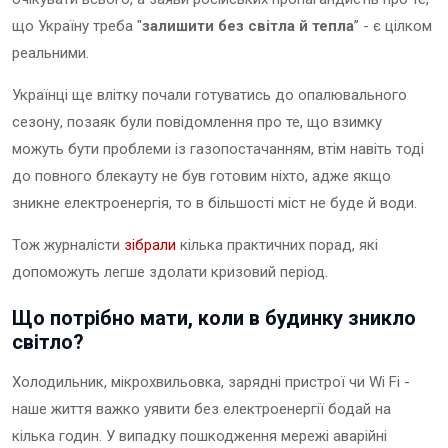
що Україну треба "
залишити без світла й тепла
” - є цілком
реальними.
Українці ще влітку почали готуватись до опалювального
сезону, позаяк були повідомлення про те, що взимку
можуть бути проблеми із газопостачанням, втім навіть тоді
до повного блекауту не був готовим ніхто, адже якщо
зникне електроенергія, то в більшості міст не буде й води.
Тож журналісти
зібрали
кілька практичних порад, які
допоможуть легше здолати кризовий період.
Що потрібно мати, коли в будинку зникло
світло?
Холодильник, мікрохвильовка, зарядні пристрої чи Wi Fi -
наше життя важко уявити без електроенергії бодай на
кілька годин. У випадку пошкодження мережі аварійні