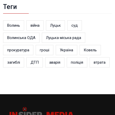
Теги
Волинь
війна
Луцьк
суд
Волинська ОДА
Луцька міська рада
прокуратура
гроші
Україна
Ковель
загиблі
ДТП
аварія
поліція
втрата