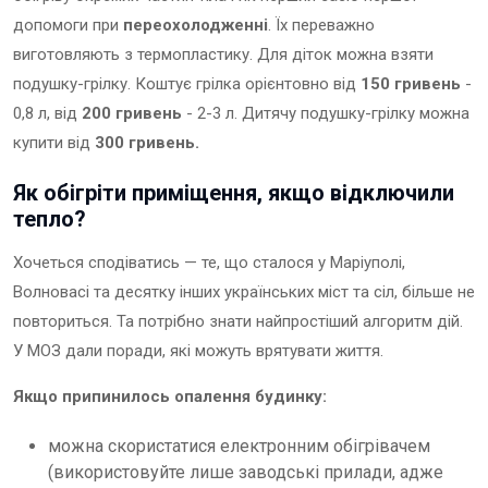
допомоги при
переохолодженні
. Їх переважно
виготовляють з термопластику. Для діток можна взяти
подушку-грілку. Коштує грілка орієнтовно від
150 гривень
-
0,8 л, від
200 гривень
- 2-3 л. Дитячу подушку-грілку можна
купити від
300 гривень.
Як обігріти приміщення, якщо відключили
тепло?
Хочеться сподіватись — те, що сталося у Маріуполі,
Волновасі та десятку інших українських міст та сіл, більше не
повториться. Та потрібно знати найпростіший алгоритм дій.
У МОЗ дали поради, які можуть врятувати життя.
Якщо припинилось опалення будинку:
можна скористатися електронним обігрівачем
(використовуйте лише заводські прилади, адже