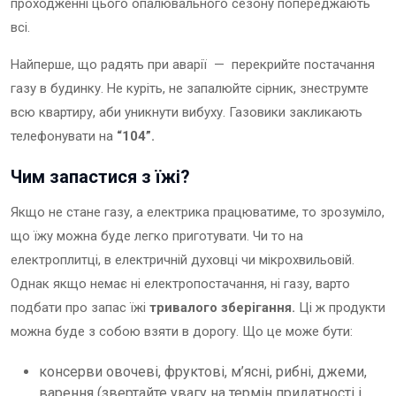
проходженні цього опалювального сезону попереджають
всі.
Найперше, що радять при аварії — перекрийте постачання
газу в будинку. Не куріть, не запалюйте сірник, знеструмте
всю квартиру, аби уникнути вибуху. Газовики закликають
телефонувати на
“104”.
Чим запастися з їжі?
Якщо не стане газу, а електрика працюватиме, то зрозуміло,
що їжу можна буде легко приготувати. Чи то на
електроплитці, в електричній духовці чи мікрохвильовій.
Однак якщо немає ні електропостачання, ні газу, варто
подбати про запас їжі
тривалого зберігання.
Ці ж продукти
можна буде з собою взяти в дорогу. Що це може бути:
консерви овочеві, фруктові, м’ясні, рибні, джеми,
варення (звертайте увагу на термін придатності і