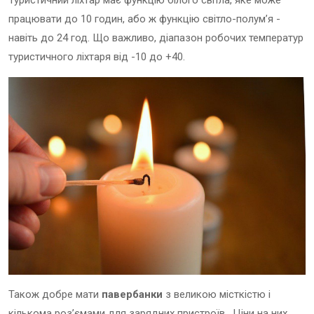
працювати до 10 годин, або ж функцію світло-полум’я -
навіть до 24 год. Що важливо, діапазон робочих температур
туристичного ліхтаря від -10 до +40.
Також добре мати
павербанки
з великою місткістю і
кількома роз’ємами для зарядних пристроїв. Ціни на них