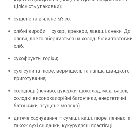
цілісність упаковки);
сушене та в’ялене м’ясо;
хлібні вироби — сухарі, крекери, лаваші, снеки. До
слова, довго зберігається на холоді білий тостовий
хліб.
сухофрукти, горіхи;
сухі супи та пюре, вермішель та лапша швидкого
приготування;
солодощі (печиво, цукерки, шоколад, мед, вафлі,
солодкі висококалорійні батончики, енергетичні
батончики, згущене молоко);
дитяче харчування — суміші, каші, пюре, печиво, а
також сухі сніданки, кукурудзяні пластівці.