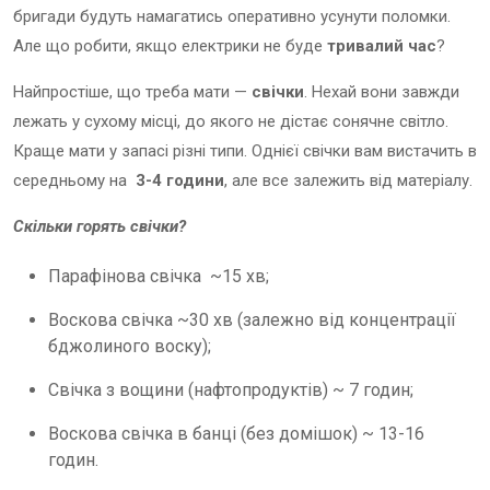
бригади будуть намагатись оперативно усунути поломки.
Але що робити, якщо електрики не буде
тривалий час
?
Найпростіше, що треба мати —
свічки
. Нехай вони завжди
лежать у сухому місці, до якого не дістає сонячне світло.
Краще мати у запасі різні типи. Однієї свічки вам вистачить в
середньому на
3-4 години
, але все залежить від матеріалу.
Скільки горять свічки?
Парафінова свічка ~15 хв;
Воскова свічка ~30 хв (залежно від концентрації
бджолиного воску);
Свічка з вощини (нафтопродуктів) ~ 7 годин;
Воскова свічка в банці (без домішок) ~ 13-16
годин.