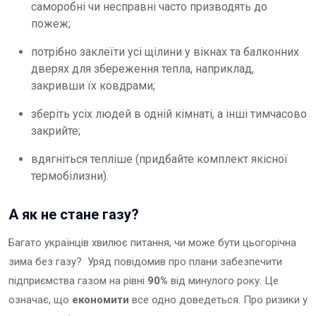
саморобні чи несправні часто призводять до
пожеж;
потрібно заклеїти усі щілини у вікнах та балконних
дверях для збереження тепла, наприклад,
закривши їх ковдрами;
зберіть усіх людей в одній кімнаті, а інші тимчасово
закрийте;
вдягніться тепліше (придбайте комплект якісної
термобілизни).
А як не стане газу?
Багато українців хвилює питання, чи може бути цьогорічна
зима без газу? Уряд повідомив про плани забезпечити
підприємства газом на рівні
90%
від минулого року. Це
означає, що
економити
все одно доведеться. Про ризики у