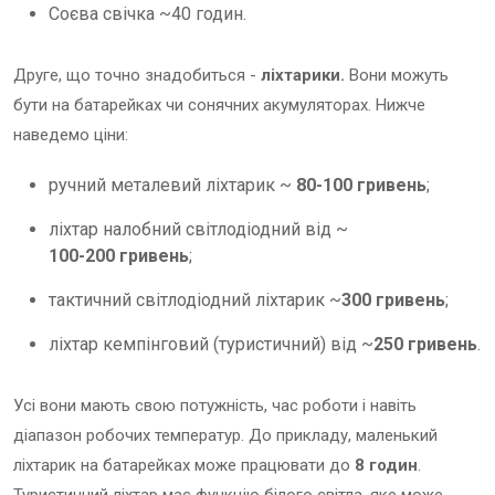
Соєва свічка ~40 годин.
Друге, що точно знадобиться -
ліхтарики.
Вони можуть
бути на батарейках чи сонячних акумуляторах. Нижче
наведемо ціни:
ручний металевий ліхтарик ~
80-100 гривень
;
ліхтар налобний світлодіодний від ~
100-200 гривень
;
тактичний світлодіодний ліхтарик ~
300 гривень
;
ліхтар кемпінговий (туристичний) від ~
250 гривень
.
Усі вони мають свою потужність, час роботи і навіть
діапазон робочих температур. До прикладу, маленький
ліхтарик на батарейках може працювати до
8 годин
.
Туристичний ліхтар має функцію білого світла, яке може