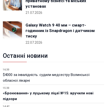
приватному бізнесі та міських
установах
21.07.2026
Galaxy Watch 9 40 мм – смарт-
годинник із Snapdragon і датчиком
тиску
22.07.2026
Останні новини
16:30
$4000 за інвалідність: судили медсестру Волинської
обласної лікарні
15:30
«Бронювання» у луцькому ліцеї №15: вручили нові
підозри
14:42