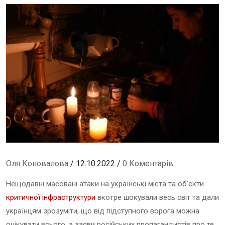
Оля Коновалова
/ 12.10.2022 /
0 Коментарів
Нещодавні масовані атаки на українські міста та об'єкти
критичної інфраструктури
вкотре шокували весь світ та дали
українцям зрозуміти, що від підступного ворога можна
очікувати всього, а заяви російських пропагандистів про те,