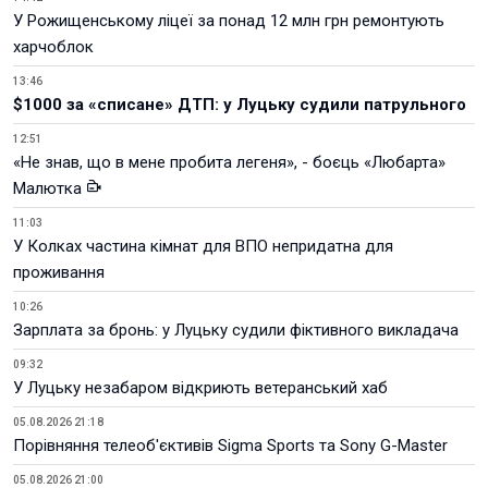
У Рожищенському ліцеї за понад 12 млн грн ремонтують
харчоблок
13:46
$1000 за «списане» ДТП: у Луцьку судили патрульного
12:51
«Не знав, що в мене пробита легеня», - боєць «Любарта»
Малютка
11:03
У Колках частина кімнат для ВПО непридатна для
проживання
10:26
Зарплата за бронь: у Луцьку судили фіктивного викладача
09:32
У Луцьку незабаром відкриють ветеранський хаб
05.08.2026 21:18
Порівняння телеоб'єктивів Sigma Sports та Sony G-Master
05.08.2026 21:00