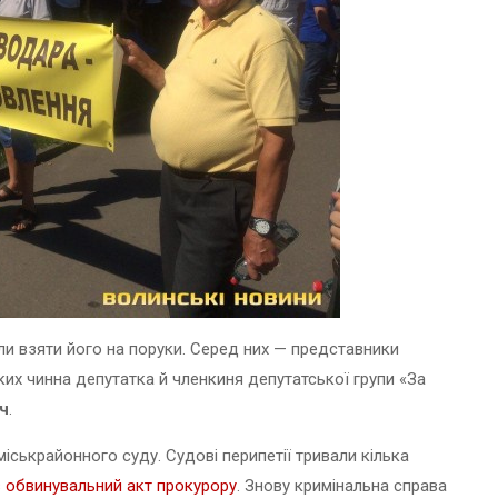
ли взяти його на поруки. Серед них — представники
ких чинна депутатка й членкиня депутатської групи «За
ч
.
ськрайонного суду. Судові перипетії тривали кілька
 обвинувальний акт прокурору
. Знову кримінальна справа