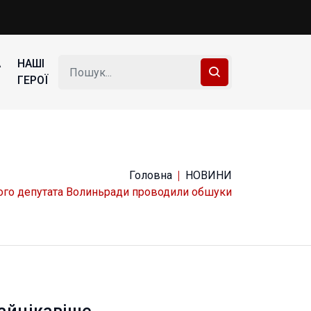
А
НАШІ
ГЕРОЇ
Головна
НОВИНИ
кого депутата Волиньради проводили обшуки