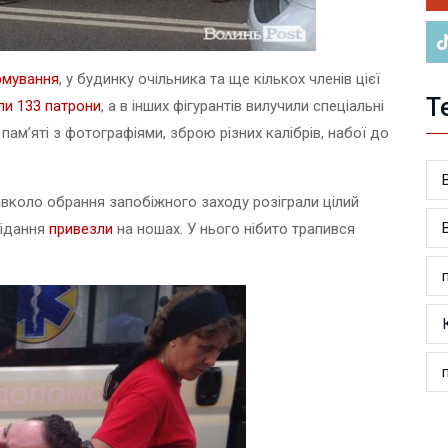
рмування
, у будинку очільника та ще кількох членів цієї
Т
ли 133 патрони
, а в інших фігурантів вилучили спеціальні
пам’яті з фотографіями, зброю різних калібрів, набої до
авколо обрання запобіжного заходу розіграли цілий
сідання
привезли
на ношах. У нього нібито трапився