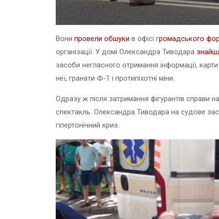
Вони
провели обшуки
в офісі г
ромадського фо
організації. У домі Олександра Тиводара
знайш
засоби негласного отримання інформації, карти 
неї, гранати Ф-1 і протипіхотні міни.
Одразу ж після затримання фігурантів справи н
спектакль. Олександра Тиводара на судове за
гіпертонічний криз.