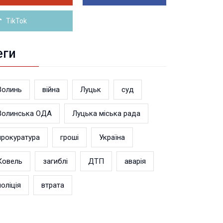
Більше новин
TikTok
еги
Волинь
війна
Луцьк
суд
Волинська ОДА
Луцька міська рада
прокуратура
гроші
Україна
Ковель
загиблі
ДТП
аварія
поліція
втрата