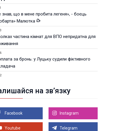
1
 знав, що в мене пробита легеня», - боєць
юбарта» Малютка
3
Колках частина кімнат для ВПО непридатна для
оживання
6
рплата за бронь: у Луцьку судили фіктивного
кладача
2
Луцьку незабаром відкриють ветеранський хаб
алишайся на зв’язку
8.2026 21:18
івняння телеоб'єктивів Sigma Sports та Sony G-
ster
Facebook
Instagram
8.2026 21:00
Луцьку на 99,9% готовий новий Державний
теранський простір. ВІДЕО
Youtube
Telegram