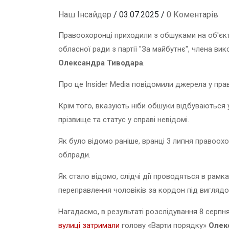
Наш Інсайдер
/ 03.07.2025 /
0 Коментарів
Правоохоронці приходили з обшуками на об'єкти
обласної ради з партії "За майбутнє", члена ви
Олександра Тиводара
.
Про це Insider Media повідомили джерела у пра
Крім того, вказують ніби обшуки відбуваються у 
прізвище та статус у справі невідомі.
Як було відомо раніше, вранці 3 липня правоох
облради.
Як стало відомо, слідчі дії проводяться в рам
переправлення чоловіків за кордон під виглядом
Нагадаємо, в результаті розслідування 8 серпн
вулиці затримали
голову «Варти порядку»
Олек