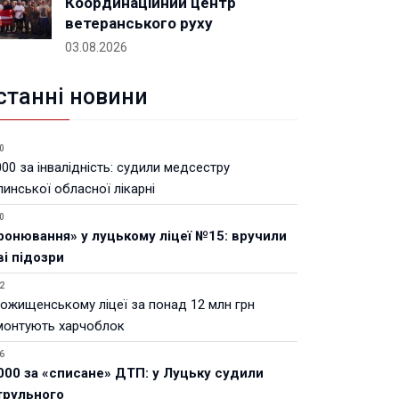
Координаційний центр
ветеранського руху
03.08.2026
станні новини
0
00 за інвалідність: судили медсестру
инської обласної лікарні
0
ронювання» у луцькому ліцеї №15: вручили
ві підозри
2
Рожищенському ліцеї за понад 12 млн грн
монтують харчоблок
6
000 за «списане» ДТП: у Луцьку судили
трульного