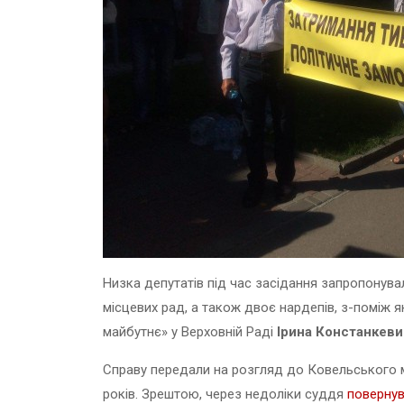
Низка депутатів під час засідання запропонува
місцевих рад, а також двоє нардепів, з-поміж я
майбутнє» у Верховній Раді
Ірина Констанкеви
Справу передали на розгляд до Ковельського мі
років. Зрештою, через недоліки суддя
повернув