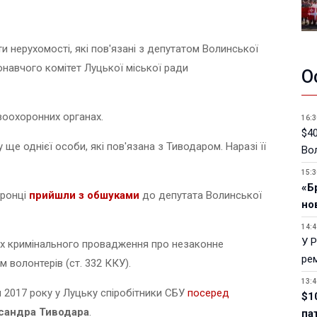
 нерухомості, які пов'язані з депутатом Волинської
конавчого комітет Луцької міської ради
О
воохоронних органах.
16:3
$40
ще однієї особи, які пов'язана з Тиводаром. Наразі її
Вол
15:3
«Б
оронці
прийшли з обшуками
до депутата Волинської
но
14:4
У 
ках кримінального провадження про незаконне
ре
 волонтерів (ст. 332 ККУ).
13:4
я 2017 року у Луцьку спіробітники СБУ
посеред
$1
сандра Тиводара
.
па