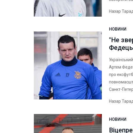
Назар Тара
НОВИНИ
"Не зве
Федець
Український
Артем Федец
про ексфутб
повномасшта
Санкт-Пете
Назар Тара
НОВИНИ
Віцепре