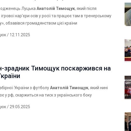
уродженець Луцька
Анатолій Тимощук
, який після
ігрової кар'єри осів у росії та працює там в тренерському
ту», обзавівся громадянством цієї країни
дюк
/ 12.11.2025
н-зрадник Тимощук поскаржився на
України
збірної України з футболу
Анатолій Тимощук
, який нині
ює у рф, скаржиться на тиск з українського боку
дюк
/ 29.05.2025