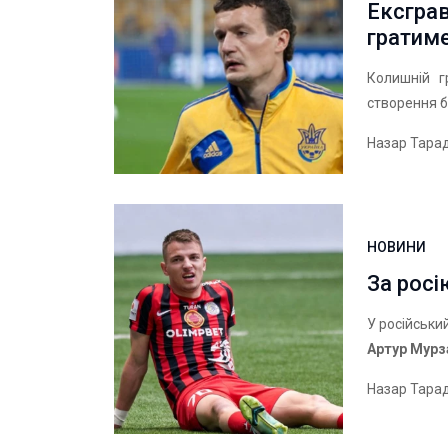
Ексграв
гратиме
Колишній г
створення б
Назар Тара
НОВИНИ
За росі
У російськи
Артур Мурз
Назар Тара