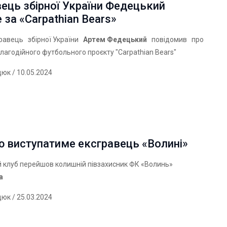
ець збірної України Федецький
 за «Carpathian Bears»
равець збірної
України
Артем Федецький
повідомив про
лагодійного футбольного проєкту "Carpathian Bears"
дюк
/ 10.05.2024
ю виступатиме ексгравець «Волині»
й клуб перейшов колишній півзахисник ФК «Волинь»
а
дюк
/ 25.03.2024