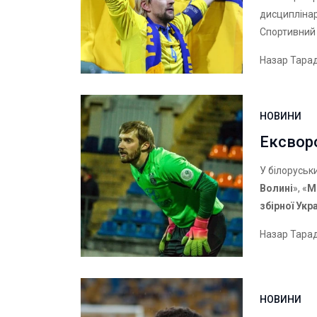
дисциплінар
Спортивний 
Назар Тара
НОВИНИ
Ексворо
У білоруськ
Волині
», «
М
збірної Укр
Назар Тара
НОВИНИ