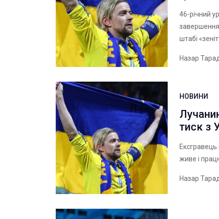
46-річний 
завершення 
штабі «зені
Назар Тара
НОВИНИ
Лучани
тиск з 
Ексгравець 
живе і прац
Назар Тара