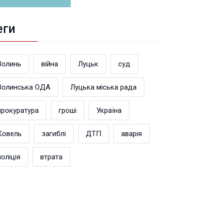
еги
Волинь
війна
Луцьк
суд
Волинська ОДА
Луцька міська рада
прокуратура
гроші
Україна
Ковель
загиблі
ДТП
аварія
поліція
втрата