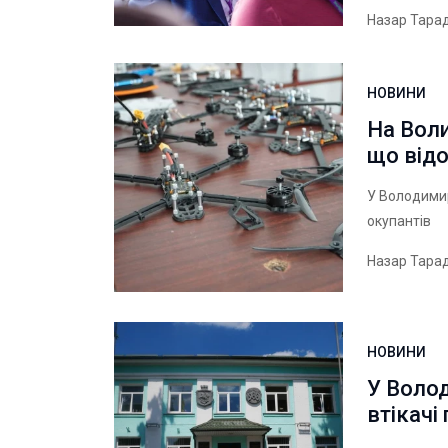
Назар Тара
НОВИНИ
На Воли
що від
У Володимир
окупантів
Назар Тара
НОВИНИ
У Волод
втікачі