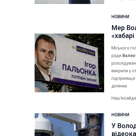
НОВИНИ
Мер Вол
«хабарі
Міського го
ради
Вален
розслідуван
викрили у о
підприємця 
ділянки.
Наш Інсайд
НОВИНИ
У Воло
відеока