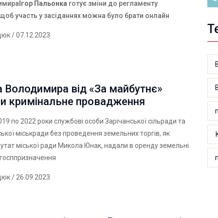
имира
Ігор Пальонка
готує зміни до регламенту
 щоб участь у засіданнях можна було брати онлайн
Т
дюк
/ 07.12.2023
а Володимира від «За майбутнє»
ли кримінальне провадження
2019 по 2022 роки службові особи Зарічанської сільради та
кої міськради без проведення земельних торгів, як
утат міської ради Микола Юнак, надали в оренду земельні
ьгосппризначення
дюк
/ 26.09.2023