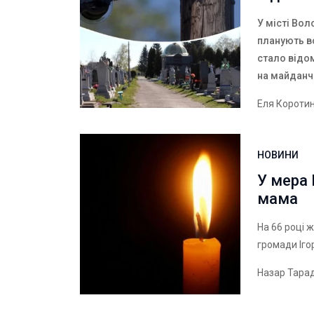
У місті Во
планують в
стало відо
на майдан
Еля Короти
НОВИНИ
У мера
мама
На 66 році 
громади Іго
Назар Тара