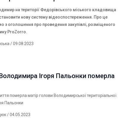
лодимир на території Федорівського міського кладовища
становити нову систему відеоспостереження. Про це
мо з оголошення про проведення закупівлі, розміщеного
чику
ProZorro
.
нська
/ 09.08.2023
 Володимира Ігоря Пальонки померла
життя померла матір голови Володимирської територіальної
ря Пальонки
дюк
/ 04.05.2023