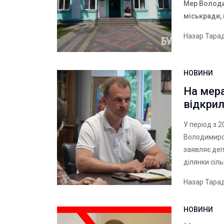
Мер Волод
міськради,
Назар Тара
НОВИНИ
На мер
відкри
У період з 
Володимирсь
заявляє деп
ділянки сіл
Назар Тара
НОВИНИ