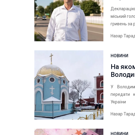
Декларацію 
міський го
гривень за р
Назар Тара
НОВИНИ
На яком
Володи
У Володим
передати 
України
Назар Тара
НОВИНИ