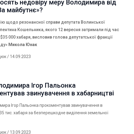
осять недовіру меру Володимира від
«За майбутнє»?
ію щодо резонансної справи депутата Волинської
лентина Кошельника, якого 12 вересня затримали під час
$35 000 хабаря, висловив голова депутатської фракції
оду»
Микола Юнак
дюк
/ 14.09.2023
лодимира Ігор Пальонка
ентував звинувачення в хабарництві
мира Ігор Пальонка прокоментував звинувачення в
35 тис. хабаря за безперешкодне виділення земельної
дюк
/ 13.09.2023