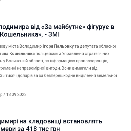
одимира від «За майбутнє» фігурує в
 Кошельника», - ЗМІ
лову міста Володимир
Ігоря Пальонку
та депутата обласної
тина Кошельника
поліцейські з Управління стратегічних
ь у Волинській області, за інформацією правоохоронців,
триманні неправомірної вигоди. Вони вимагали від
35 тисяч доларів за за безперешкодне виділення земельної
ер
/ 13.09.2023
димирі на кладовищі встановлять
мери за 418 тис грн