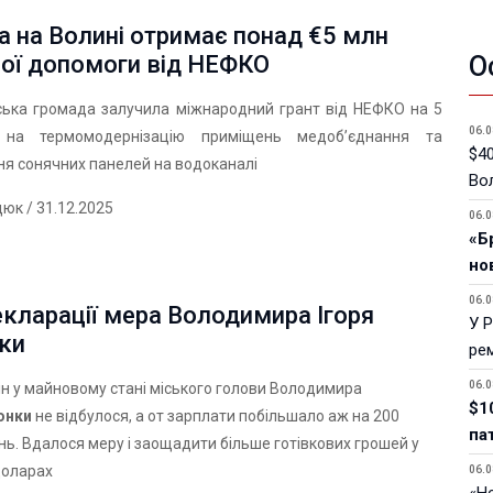
 на Волині отримає понад €5 млн
О
вої допомоги від НЕФКО
ька громада залучила міжнародний грант від НЕФКО на 5
06.0
на термомодернізацію приміщень медоб’єднання та
$40
я сонячних панелей на водоканалі
Вол
дюк
/ 31.12.2025
06.0
«Б
но
06.0
кларації мера Володимира Ігоря
У 
ки
ре
06.0
ін у майновому стані міського голови Володимира
$1
онки
не відбулося, а от зарплати побільшало аж на 200
па
нь. Вдалося меру і заощадити більше готівкових грошей у
 доларах
06.0