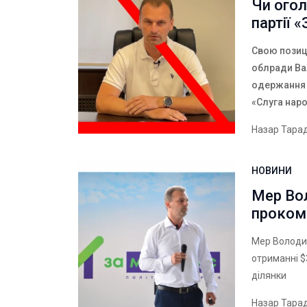
Чи огол
партії 
Свою позиц
облради Ва
одержання 
«Слуга нар
Назар Тара
НОВИНИ
Мер Во
проком
Мер Володи
отриманні $
ділянки
Назар Тара