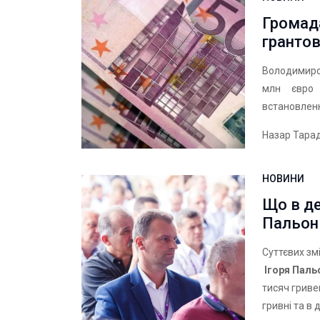
Громада
гранто
Володимирс
млн євро 
встановленн
Назар Тара
НОВИНИ
Що в де
Пальон
Суттєвих зм
Ігоря Паль
тисяч гриве
гривні та в