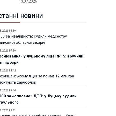
13.07.2026
станні новини
8.2026 16:30
00 за інвалідність: судили медсестру
инської обласної лікарні
8.2026 15:30
ронювання» у луцькому ліцеї №15: вручили
ві підозри
8.2026 14:42
Рожищенському ліцеї за понад 12 млн грн
монтують харчоблок
8.2026 13:46
000 за «списане» ДТП: у Луцьку судили
трульного
8.2026 12:51