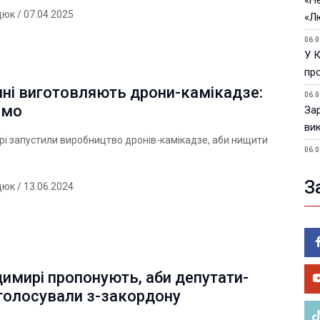
«Не
дюк
/ 07.04.2025
«Л
06.0
У 
пр
ні виготовляють дрони-камікадзе:
06.0
омо
За
ви
і запустили виробництво дронів-камікадзе, аби нищити
06.0
У 
З
дюк
/ 13.06.2024
05.0
Пор
Ma
05.0
У 
ве
имирі пропонують, аби депутати-
 голосували з-закордону