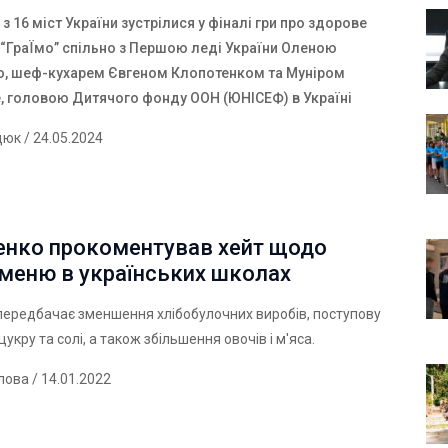
в з 16 міст України зустрілися у фіналі гри про здорове
 “ГраЇмо” спільно з Першою леді України Оленою
, шеф-кухарем Євгеном Клопотенком та Муніром
 головою Дитячого фонду ООН (ЮНІСЕФ) в Україні
дюк
/ 24.05.2024
енко прокоментував хейт щодо
 меню в українських школах
ередбачає зменшення хлібобулочних виробів, поступову
цукру та солі, а також збільшення овочів і м'яса.
лова
/ 14.01.2022