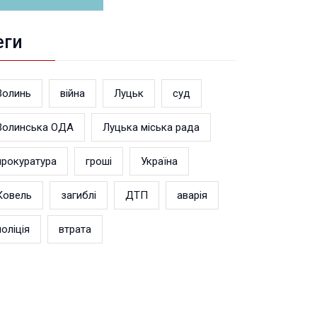
еги
Волинь
війна
Луцьк
суд
Волинська ОДА
Луцька міська рада
прокуратура
гроші
Україна
Ковель
загиблі
ДТП
аварія
поліція
втрата