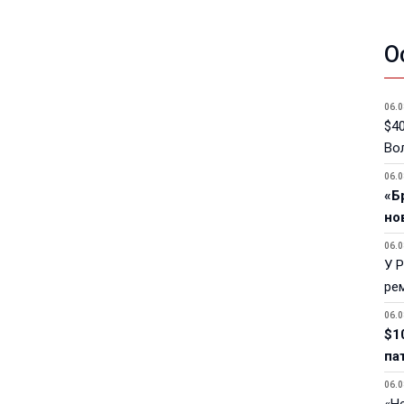
О
06.0
$40
Вол
06.0
«Б
но
06.0
У 
ре
06.0
$1
па
06.0