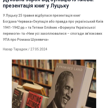
презентація книг у Луцьку
У Луцьку 25 травня відбулася презентація книг
Богдана Червака
«Окупація або правда про український Київ
1941-1942 рр.» та
Тетяни Олійник
«Формула Української
перемоги» та «Ним усі захоплювалися – спогади зв’язкових
УПА про Романа Шухевича»
Назар Тарадюк
/ 27.05.2024