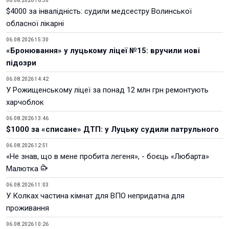
06.08.2026 16:30
$4000 за інвалідність: судили медсестру Волинської
обласної лікарні
06.08.2026 15:30
«Бронювання» у луцькому ліцеї №15: вручили нові
підозри
06.08.2026 14:42
У Рожищенському ліцеї за понад 12 млн грн ремонтують
харчоблок
06.08.2026 13:46
$1000 за «списане» ДТП: у Луцьку судили патрульного
06.08.2026 12:51
«Не знав, що в мене пробита легеня», - боєць «Любарта»
Малютка
06.08.2026 11:03
У Колках частина кімнат для ВПО непридатна для
проживання
06.08.2026 10:26