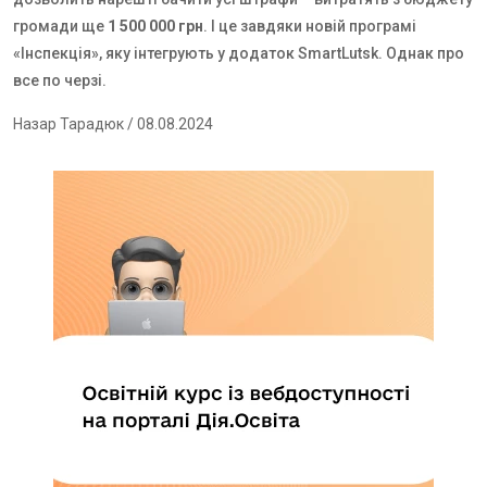
громади ще
1 500 000 грн
. І це завдяки новій програмі
«Інспекція», яку інтегрують у додаток
SmartLutsk
. Однак про
все по черзі.
Назар Тарадюк
/ 08.08.2024