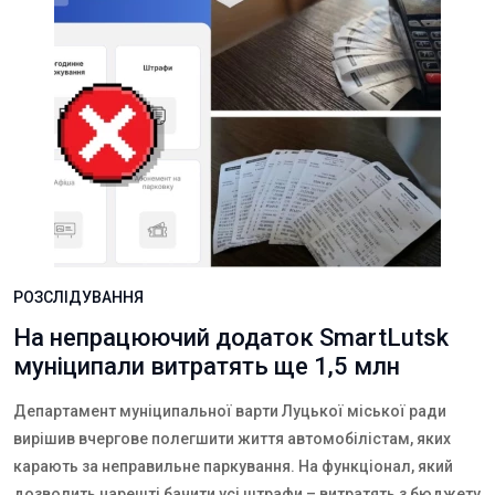
РОЗСЛІДУВАННЯ
На непрацюючий додаток SmartLutsk
муніципали витратять ще 1,5 млн
Департамент муніципальної варти Луцької міської ради
вирішив вчергове полегшити життя автомобілістам, яких
карають за неправильне паркування. На функціонал, який
дозволить нарешті бачити усі штрафи – витратять з бюджету