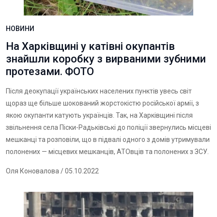
НОВИНИ
На Харківщині у катівні окупантів
знайшли коробку з вирваними зубними
протезами. ФОТО
Після деокупації українських населених пунктів увесь світ
щораз ще більше шокований жорстокістю російської армії, з
якою окупанти катують українців. Так, на Харківщині після
звільнення села Піски-Радьківські до поліції звернулись місцеві
мешканці та розповіли, що в підвалі одного з домів утримували
полонених — місцевих мешканців, АТОвців та полонених з ЗСУ.
Оля Коновалова
/ 05.10.2022