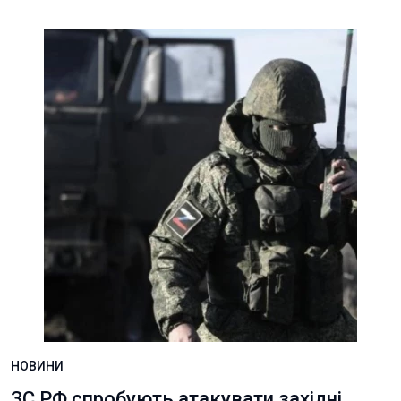
НОВИНИ
ЗС РФ спробують атакувати західні