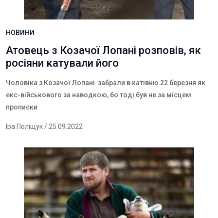
НОВИНИ
Атовець з Козачої Лопані розповів, як
росіяни катували його
Чоловіка з Козачої Лопані забрали в катівню 22 березня як
екс-військового за наводкою, бо тоді був не за місцем
прописки
Іра Поліщук
/ 25.09.2022