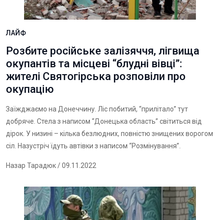
ЛАЙФ
Розбите російське залізяччя, лігвища
окупантів та місцеві “блудні вівці”:
жителі Святогірська розповіли про
окупацію
Заїжджаємо на Донеччину. Ліс побитий, “прилітало” тут
добряче. Стела з написом “Донецька область” світиться від
дірок. У низині – кілька безлюдних, повністю знищених ворогом
сіл. Назустріч їдуть автівки з написом “Розмінування”.
Назар Тарадюк
/ 09.11.2022