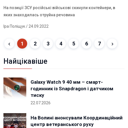
На позиції ЗСУ російські військові скинули контейнери, в
яких знаходилась отруйна речовина
Іра Поліщук
/ 24.09.2022
1
2
3
4
5
6
7
Найцікавіше
Galaxy Watch 9 40 мм – смарт-
годинник із Snapdragon і датчиком
тиску
22.07.2026
На Волині анонсували Координаційний
центр ветеранського руху