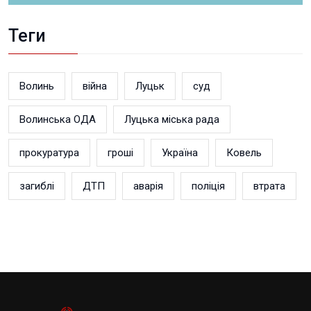
Теги
Волинь
війна
Луцьк
суд
Волинська ОДА
Луцька міська рада
прокуратура
гроші
Україна
Ковель
загиблі
ДТП
аварія
поліція
втрата