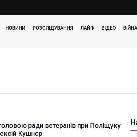
НОВИНИ
РОЗСЛІДУВАННЯ
ЛАЙФ
ВІДЕО
ВІЙН
Н
головою ради ветеранів при Поліщуку
лексій Кушнєр