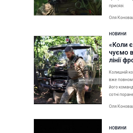
присязі.
Оля Конова
НОВИНИ
«Коли є
чуємо в
лінії ф
Колишній ко
вже повном
його команд
сотні поран
Оля Конова
НОВИНИ