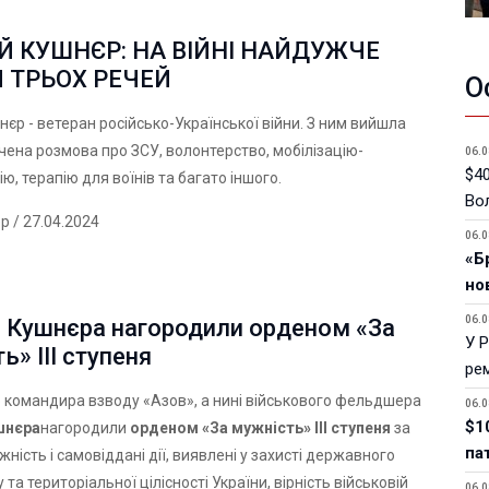
Й КУШНЄР: НА ВІЙНІ НАЙДУЖЧЕ
 ТРЬОХ РЕЧЕЙ
О
нєр - ветеран російсько-Української війни. З ним вийшла
ичена розмова про ЗСУ, волонтерство, мобілізацію-
06.0
$40
ю, терапію для воїнів та багато іншого.
Вол
ер
/ 27.04.2024
06.0
«Б
но
06.0
я Кушнєра нагородили орденом «За
У 
ь» ІІІ ступеня
ре
 командира взводу «Азов», а нині військового фельдшера
06.0
$1
шнєра
нагородили
орденом «За мужність» ІІІ ступеня
за
па
ність і самовіддані дії, виявлені у захисті державного
 та територіальної цілісності України, вірність військовій
06.0