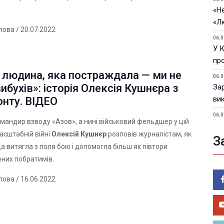
«Не
«Л
лова
/ 20.07.2022
06.0
У 
пр
 людина, яка постраждала — ми не
06.0
ибухів»: історія Олексія Кушнєра з
За
ви
ронту. ВІДЕО
06.0
мандир взводу «Азов», а нині військовий фельдшер у цій
У 
асштабній війні
Олексій Кушнєр
розповів журналістам, як
З
05.0
а витягла з поля бою і допомогла більш як півтори
Пор
ених побратимів.
Ma
лова
/ 16.06.2022
05.0
У 
ве