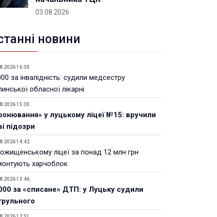
03.08.2026
станні новини
8.2026 16:30
00 за інвалідність: судили медсестру
инської обласної лікарні
8.2026 15:30
ронювання» у луцькому ліцеї №15: вручили
ві підозри
8.2026 14:42
Рожищенському ліцеї за понад 12 млн грн
монтують харчоблок
8.2026 13:46
000 за «списане» ДТП: у Луцьку судили
трульного
8.2026 12:51