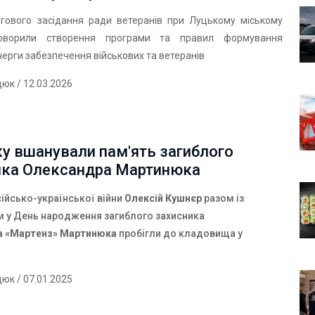
ргового засідання ради ветеранів при Луцькому міському
говорили створення програми та правил формування
черги забезпечення військових та ветеранів
дюк
/ 12.03.2026
у вшанували пам'ять загиблого
ика Олександра Мартинюка
сійсько-української війни
Олексій Кушнєр
разом із
 у День народження загиблого захисника
а «Мартенз» Мартинюка
пробігли до кладовища у
дюк
/ 07.01.2025