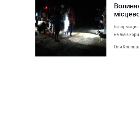
Волинян
місцево
Інформація 
не вміє кор
Оля Конова