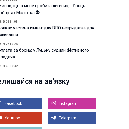
 знав, що в мене пробита легеня», - боєць
юбарта» Малютка
8.2026 11:03
Колках частина кімнат для ВПО непридатна для
оживання
8.2026 10:26
рплата за бронь: у Луцьку судили фіктивного
кладача
8.2026 09:32
Луцьку незабаром відкриють ветеранський хаб
алишайся на зв’язку
8.2026 21:18
івняння телеоб'єктивів Sigma Sports та Sony G-
ster
Facebook
Instagram
8.2026 21:00
Луцьку на 99,9% готовий новий Державний
теранський простір. ВІДЕО
Youtube
Telegram
Більше новин