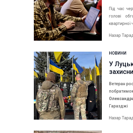
Під час че
голові об
квартирної 
Назар Тара
НОВИНИ
У Луцьк
захисн
Ветеран ро
побратимом
Олександр
Гаразджі
Назар Тара