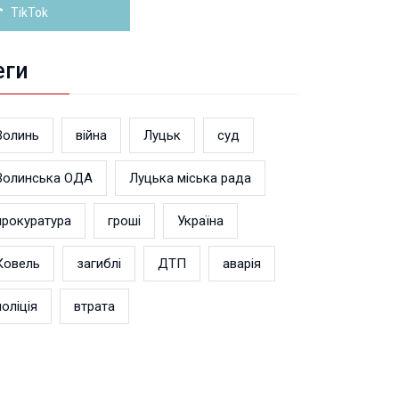
TikTok
еги
Волинь
війна
Луцьк
суд
Волинська ОДА
Луцька міська рада
прокуратура
гроші
Україна
Ковель
загиблі
ДТП
аварія
поліція
втрата