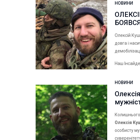
НОВИНИ
ОЛЕКСІ
БОЯВСЯ
Олексій Куш
довга і нас
демобілізаці
Наш Інсайд
НОВИНИ
Олексі
мужніст
Колишнього
Олексія Ку
особисту муж
суверенітету