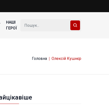
А
НАШІ
ГЕРОЇ
Головна
Олексій Кушнєр
айцікавіше