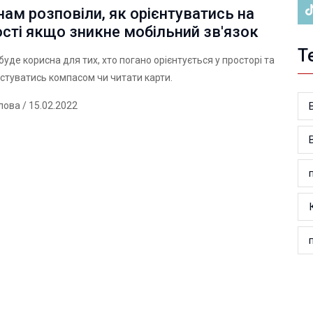
ам розповіли, як орієнтуватись на
сті якщо зникне мобільний зв'язок
Т
буде корисна для тих, хто погано орієнтується у просторі та
истуватись компасом чи читати карти.
лова
/ 15.02.2022