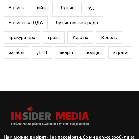
Волинь
війна
Луцьк
суд
Волинська ОДА
Луцька міська рада
прокуратура
гроші
Україна
Ковель
загиблі
ДТП
аварія
поліція
втрата
Нам можна довіряти і не перевіряти, бо ми це уже зробили за