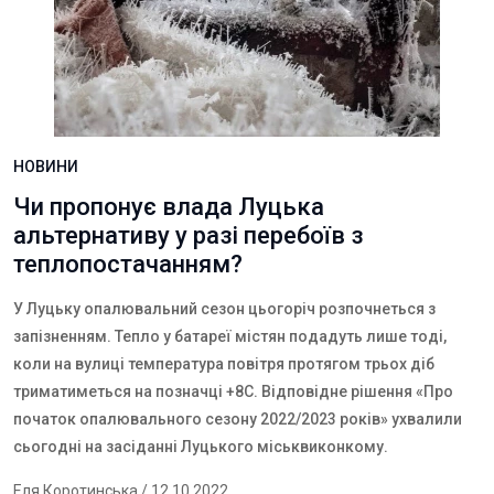
НОВИНИ
Чи пропонує влада Луцька
альтернативу у разі перебоїв з
теплопостачанням?
У Луцьку опалювальний сезон цьогоріч розпочнеться з
запізненням. Тепло у батареї містян подадуть лише тоді,
коли на вулиці температура повітря протягом трьох діб
триматиметься на позначці +8С. Відповідне рішення «П
ро
початок опалювального сезону 2022/2023 років
» ухвалили
сьогодні на засіданні Луцького міськвиконкому.
Еля Коротинська
/ 12.10.2022