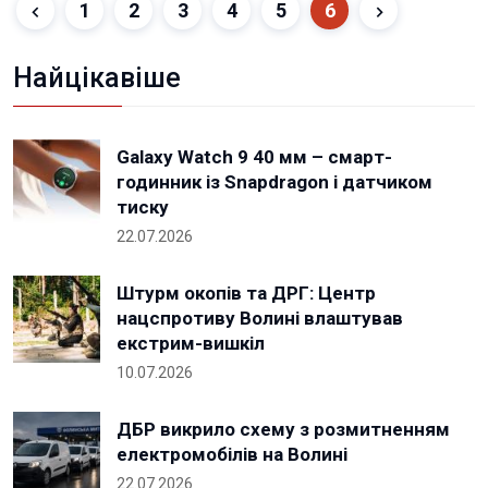
1
2
3
4
5
6
Найцікавіше
Galaxy Watch 9 40 мм – смарт-
годинник із Snapdragon і датчиком
тиску
22.07.2026
Штурм окопів та ДРГ: Центр
нацспротиву Волині влаштував
екстрим-вишкіл
10.07.2026
ДБР викрило схему з розмитненням
електромобілів на Волині
22.07.2026