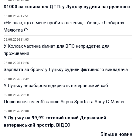
06.08.2026 13:46
$1000 за «списане» ДТП: у Луцьку судили патрульного
06.08.2026 12:51
«Не знав, що в мене пробита легеня», - боєць «Любарта»
Малютка
06.08.2026 11:03
У Колках частина кімнат для ВПО непридатна для
проживання
06.08.2026 10:26
Зарплата за бронь: у Луцьку судили фіктивного викладача
06.08.2026 09:32
У Луцьку незабаром відкриють ветеранський хаб
05.08.2026 21:18
Порівняння телеоб'єктивів Sigma Sports та Sony G-Master
05.08.2026 21:00
У Луцьку на 99,9% готовий новий Державний
ветеранський простір. ВІДЕО
Більше новин