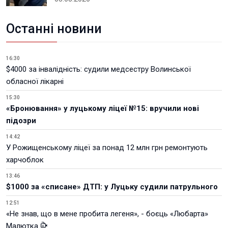
Останні новини
16:30
$4000 за інвалідність: судили медсестру Волинської
обласної лікарні
15:30
«Бронювання» у луцькому ліцеї №15: вручили нові
підозри
14:42
У Рожищенському ліцеї за понад 12 млн грн ремонтують
харчоблок
13:46
$1000 за «списане» ДТП: у Луцьку судили патрульного
12:51
«Не знав, що в мене пробита легеня», - боєць «Любарта»
Малютка