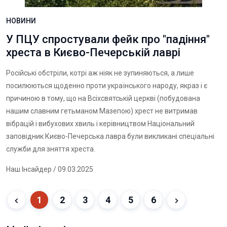
НОВИНИ
У ПЦУ спростували фейк про "падіння"
хреста в Києво-Печерській лаврі
Російські обстріли, котрі аж ніяк не зупиняються, а лише
посилюються щоденно проти українського народу, якраз і є
причиною в тому, що на Всіхсвятській церкві (побудована
нашим славним гетьманом Мазепою) хрест не витримав
вібрацій і вибухових хвиль і керівництвом Національний
заповідник Києво-Печерська лавра були викликані спеціальні
служби для зняття хреста.
Наш Інсайдер
/ 09.03.2025
1
2
3
4
5
6