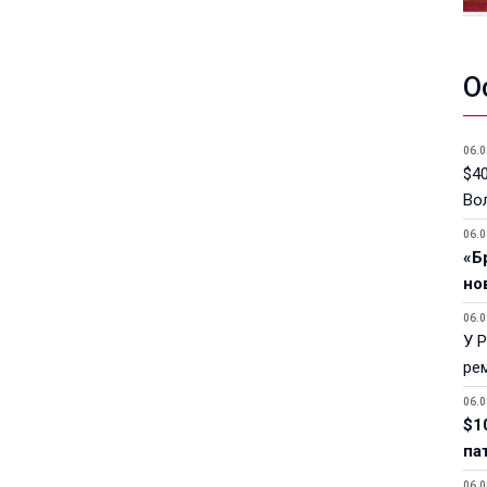
О
06.0
$40
Вол
06.0
«Б
но
06.0
У 
ре
06.0
$1
па
06.0