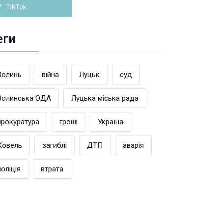
TikTok
еги
Волинь
війна
Луцьк
суд
Волинська ОДА
Луцька міська рада
прокуратура
гроші
Україна
Ковель
загиблі
ДТП
аварія
поліція
втрата