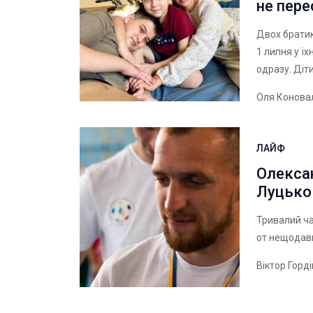
не пере
Двох брати
1 липня у їх
одразу. Діт
Оля Конова
ЛАЙФ
Олекса
Луцьком
Тривалий ча
от нещодавн
Віктор Горд