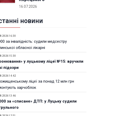
16.07.2026
станні новини
8.2026 16:30
00 за інвалідність: судили медсестру
инської обласної лікарні
8.2026 15:30
ронювання» у луцькому ліцеї №15: вручили
ві підозри
8.2026 14:42
Рожищенському ліцеї за понад 12 млн грн
монтують харчоблок
8.2026 13:46
000 за «списане» ДТП: у Луцьку судили
трульного
8.2026 12:51