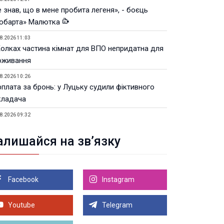
 знав, що в мене пробита легеня», - боєць
юбарта» Малютка
8.2026 11:03
Колках частина кімнат для ВПО непридатна для
оживання
8.2026 10:26
рплата за бронь: у Луцьку судили фіктивного
кладача
8.2026 09:32
Луцьку незабаром відкриють ветеранський хаб
алишайся на зв’язку
8.2026 21:18
івняння телеоб'єктивів Sigma Sports та Sony G-
ster
Facebook
Instagram
8.2026 21:00
Луцьку на 99,9% готовий новий Державний
теранський простір. ВІДЕО
Youtube
Telegram
Більше новин