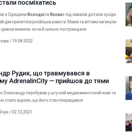
стали посміхатись
ків з Одещини
Володю
та
Якова
з-під завалів дістали сусіди.
ній дім прилетіла російська ракета. Мама та вітчим загинули
и дивом вижили, хоча й сильно постраждали.
лова
/ 19.08.2022
ндр Рудик, що травмувався в
у AdrenalinCity — прийшов до тями
с Олександр перебував у штучній медикаментозній комі та
о стало відомо, що його стан покращився
ійчук
/ 02.12.2021