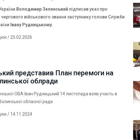
України
Володимир Зеленський
підписав указ про
 чергового військового звання заступнику голови Служби
раїни
Івану Рудницькому
.
дюк
/ 25.02.2026
ький представив План перемоги на
олинської облради
нської ОВА Іван Рудницький 14 листопада взяв участь в
ї Волинської обласної ради
дюк
/ 14.11.2024