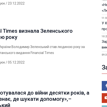
дюк
/ 23.12.2022
«Не
«Л
11:0
У 
пр
al Times визнала Зеленського
ю року
10:2
За
України Володимир Зеленський став людиною року за
ви
танського видання Financial Times
09:3
У 
дюк
/ 05.12.2022
З
05.0
Пор
Ma
05.0
У 
готувалася до війни десятки років, а
ве
знає, де шукати допомогу»,–
ький