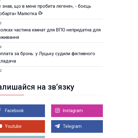
 знав, що в мене пробита легеня», - боєць
юбарта» Малютка
3
Колках частина кімнат для ВПО непридатна для
оживання
6
рплата за бронь: у Луцьку судили фіктивного
кладача
2
Луцьку незабаром відкриють ветеранський хаб
алишайся на зв’язку
8.2026 21:18
івняння телеоб'єктивів Sigma Sports та Sony G-
ster
Facebook
Instagram
8.2026 21:00
Луцьку на 99,9% готовий новий Державний
теранський простір. ВІДЕО
Youtube
Telegram
Більше новин