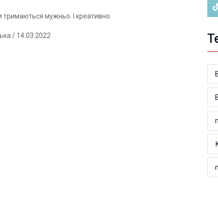
и тримаються мужньо. І креативно.
ська
/ 14.03.2022
Т