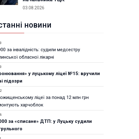
03.08.2026
станні новини
0
00 за інвалідність: судили медсестру
инської обласної лікарні
0
ронювання» у луцькому ліцеї №15: вручили
ві підозри
2
Рожищенському ліцеї за понад 12 млн грн
монтують харчоблок
6
000 за «списане» ДТП: у Луцьку судили
трульного
1