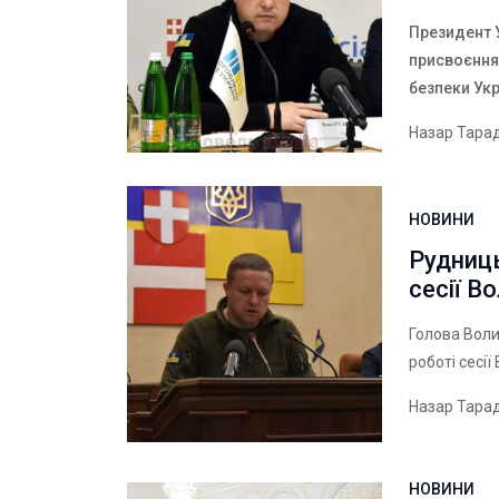
Президент 
присвоєння
безпеки Ук
Назар Тара
НОВИНИ
Рудниц
сесії В
Голова Воли
роботі сесі
Назар Тара
НОВИНИ