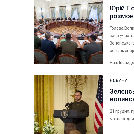
Юрій По
розмов
Голова Воли
взяв участь
Зеленського
регіоні, ене
Наш Інсайд
НОВИНИ
Зеленсь
волинс
21 грудня, 
міжнародний