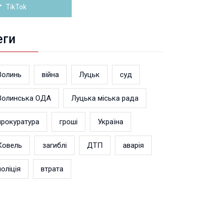
TikTok
еги
Волинь
війна
Луцьк
суд
Волинська ОДА
Луцька міська рада
прокуратура
гроші
Україна
Ковель
загиблі
ДТП
аварія
поліція
втрата