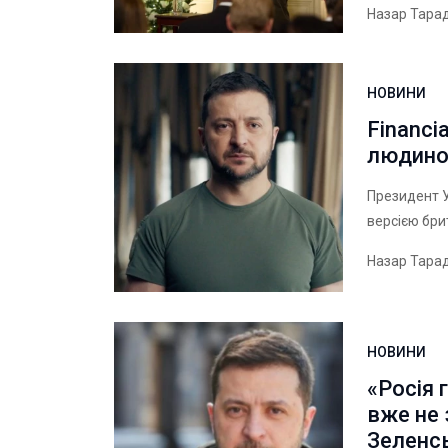
Назар Тара
НОВИНИ
Financi
людино
Президент 
версією бри
Назар Тара
НОВИНИ
«Росія 
вже не 
Зеленс