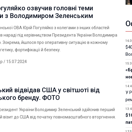
гуляйко озвучив головні теми
и з Володимиром Зеленським
О
нської ОВА Юрій Погуляйко з колегами з інших областей
 в нараді під керівництвом Президента України Володимира
16:3
. Зокрема, йшлося про оперативну ситуацію в кожному
$40
ргетику, фортифікації й безпеку.
Вол
ер
/ 15.07.2024
15:3
«Б
но
14:4
кий відвідав США у світшоті від
У 
ького бренду. ФОТО
ре
13:4
президент України Володимир Зеленський здійснив перший
$1
 візит до США від початку повномасштабного вторгнення.
па
12:5