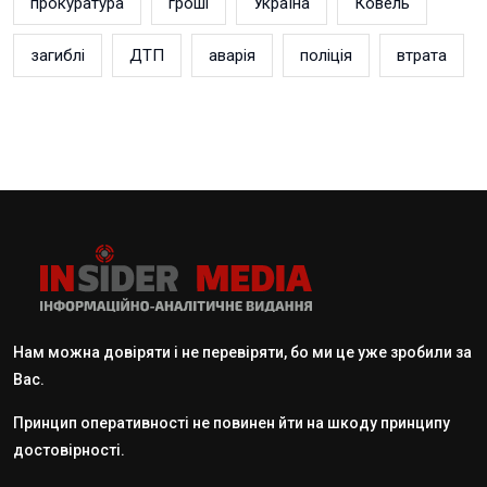
прокуратура
гроші
Україна
Ковель
загиблі
ДТП
аварія
поліція
втрата
Нам можна довіряти і не перевіряти, бо ми це уже зробили за
Вас.
Принцип оперативності не повинен йти на шкоду принципу
достовірності.