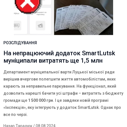
РОЗСЛІДУВАННЯ
На непрацюючий додаток SmartLutsk
муніципали витратять ще 1,5 млн
Департамент муніципальної варти Луцької міської ради
вирішив вчергове полегшити життя автомобілістам, яких
карають за неправильне паркування. На функціонал, який
дозволить нарешті бачити усі штрафи – витратять з бюджету
громади ще
1 500 000 грн
. І це завдяки новій програмі
«Інспекція», яку інтегрують у додаток
SmartLutsk
. Однак про
все по черзі.
Назар Тарадюк
/ 08.08.2024