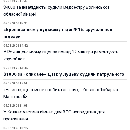
06.08.2026 16:30
$4000 за інвалідність: судили медсестру Волинської
обласної лікарні
06.08.2026 15:30
«Бронювання» у луцькому ліцеї №15: вручили нові
підозри
06.08.2026 14:42
У Рожищенському ліцеї за понад 12 млн грн ремонтують
харчоблок
06.08.2026 13:46
$1000 за «списане» ДТП: у Луцьку судили патрульного
06.08.2026 12:51
«Не знав, що в мене пробита легеня», - боєць «Любарта»
Малютка
06.08.2026 11:03
У Колках частина кімнат для ВПО непридатна для
проживання
06.08.2026 10:26