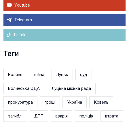
Youtube
Telegram
TikTok
Теги
Волинь
війна
Луцьк
суд
Волинська ОДА
Луцька міська рада
прокуратура
гроші
Україна
Ковель
загиблі
ДТП
аварія
поліція
втрата