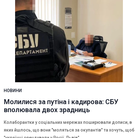
НОВИНИ
Молилися за путіна і кадирова: СБУ
вполювала двох зрадниць
Колаборантки у соціальних мережах поширювали дописи, в
яких йшлось, що вони "моляться за окупантів" та хочуть, щоб
"українці орендували у Росії
Львів"