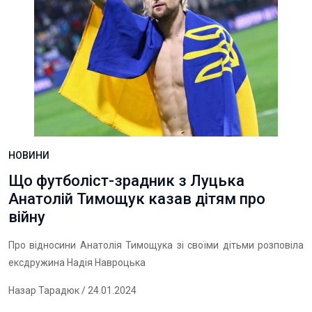
НОВИНИ
Що футболіст-зрадник з Луцька
Анатолій Тимощук казав дітям про
війну
Про відносини Анатолія Тимощука зі своїми дітьми розповіла
ексдружина Надія Навроцька
Назар Тарадюк
/ 24.01.2024