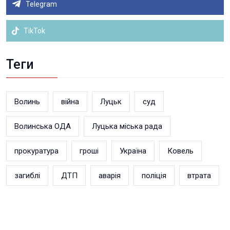
Telegram
TikTok
Теги
Волинь
війна
Луцьк
суд
Волинська ОДА
Луцька міська рада
прокуратура
гроші
Україна
Ковель
загиблі
ДТП
аварія
поліція
втрата