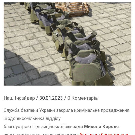
Наш Інсайдер
/ 30.01.2023 /
0 Коментарів
Служба безпеки України закрила кримінальне провадження
щодо ексочільника відділу
благоустрою Підгайцівської сільради
Миколи Короля
,
якого підозрювали у незаконному
збуті партії бронежилетів