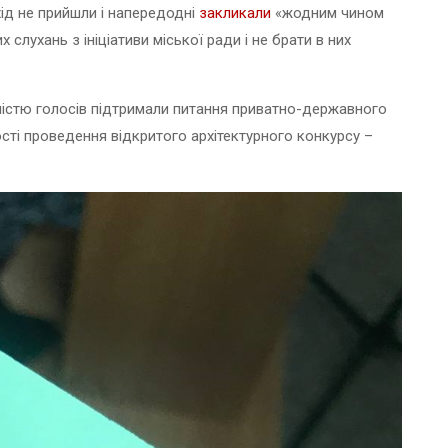
ід не прийшли і напередодні
закликали
«жодним чином
лухань з ініціативи міської ради і не брати в них
шістю голосів підтримали питання приватно-державного
сті проведення відкритого архітектурного конкурсу –
.