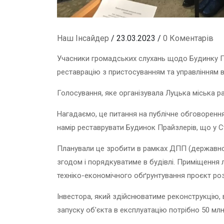
Наш Інсайдер
/ 23.03.2023 /
0 Коментарів
Учасники громадських слухань щодо Будинку Пр
реставрацію з пристосуванням та управлінням 
Голосування, яке організувала Луцька міська ра
Нагадаємо, це питання на публічне обговоренн
намір реставрувати Будинок Прайзлерів, що у Ст
Планували це зробити в рамках ДПП (державно-
згодом і порядкуватиме в будівлі.
Приміщення л
техніко-економічного обґрунтування проєкт роз
Інвестора, який здійснюватиме реконструкцію
запуску об'єкта в експлуатацію потрібно 50 млн.