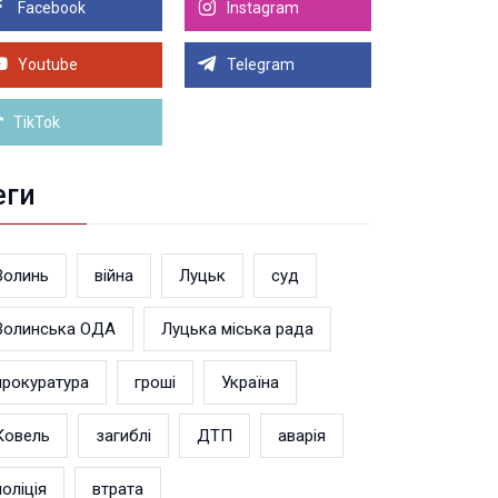
Facebook
Instagram
8.2026 21:00
Луцьку на 99,9% готовий новий Державний
теранський простір. ВІДЕО
Youtube
Telegram
Більше новин
TikTok
еги
Волинь
війна
Луцьк
суд
Волинська ОДА
Луцька міська рада
прокуратура
гроші
Україна
Ковель
загиблі
ДТП
аварія
поліція
втрата