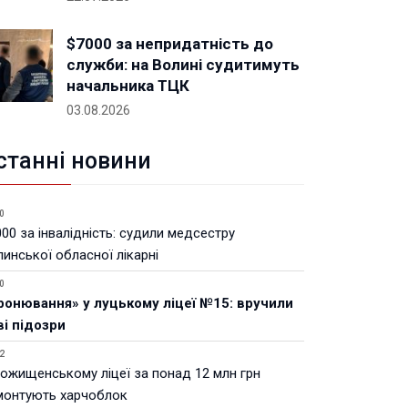
$7000 за непридатність до
служби: на Волині судитимуть
начальника ТЦК
03.08.2026
станні новини
0
00 за інвалідність: судили медсестру
инської обласної лікарні
0
ронювання» у луцькому ліцеї №15: вручили
ві підозри
2
Рожищенському ліцеї за понад 12 млн грн
монтують харчоблок