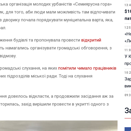
ська організація молодих урбаністів «Семиярусна гора»
13:4
$1
, для того, аби люди мали можливість там відпочивати
па
і в дворику почала порядкувати муніципальна варта, яка,
ал.
12:5
«Не
ження будівлі та пропонувала провести
відкритий
«Л
віть намагались організувати громадські обговорення, з
11:0
відмову.
У 
пр
 громадські слухання, на яких
помітили чимало працівників
10:2
их підрозділів міської ради. Тоді на слухання
За
ви
ння довелось відкласти, а продовжили засідання аж за
09:3
У 
торилась, захід вирішили провести в укритті одного з
З
05.0
Пор
Ma