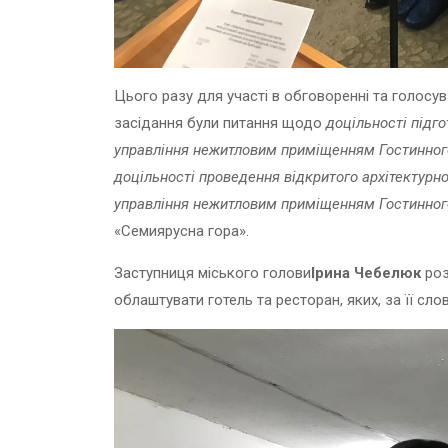
Цього разу для участі в обговоренні та голосу
засідання були питання щодо
доцільності підг
управління нежитловим приміщенням Гостинног
доцільності проведення відкритого архітектурн
управління нежитловим приміщенням Гостинног
«Семиярусна гора».
Заступниця міського голови
Ірина Чебелюк
роз
облаштувати готель та ресторан, яких, за її слов