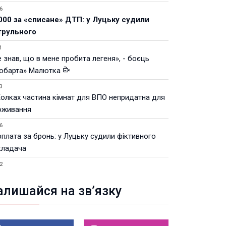
6
000 за «списане» ДТП: у Луцьку судили
трульного
1
 знав, що в мене пробита легеня», - боєць
юбарта» Малютка
3
Колках частина кімнат для ВПО непридатна для
оживання
6
рплата за бронь: у Луцьку судили фіктивного
кладача
2
Луцьку незабаром відкриють ветеранський хаб
алишайся на зв’язку
8.2026 21:18
івняння телеоб'єктивів Sigma Sports та Sony G-
ster