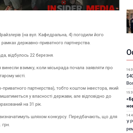
айзлерів (на вул. Кафедральна, 4) погодили його
в рамках державно-приватного партнерства.
О
да, відбулось 22 березня.
я винесли взимку, коли міськрада почала заявляти про
16:3
арому місті.
$40
Вол
приватного партнерства), тобто коштом інвестора, який
15:3
ишатиметься у власності держави, але відповідно до
«Б
рахований на 31 рік.
но
14:4
, визначатимуть шляхом конкурсу. Передбачають, що для
У 
 грн.
ре