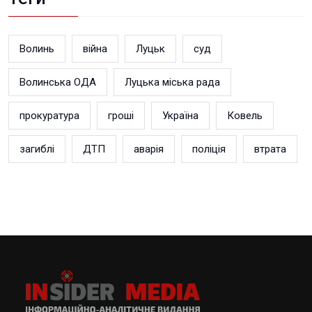
Волинь
війна
Луцьк
суд
Волинська ОДА
Луцька міська рада
прокуратура
гроші
Україна
Ковель
загиблі
ДТП
аварія
поліція
втрата