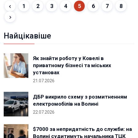
1
2
3
4
5
6
7
8
Найцікавіше
Як знайти роботу у Ковелі в
приватному бізнесі та міських
установах
21.07.2026
ДБР викрило схему з розмитненням
електромобілів на Волині
22.07.2026
$7000 за непридатність до служби: на
Волині судитимуть начальника ТЦК