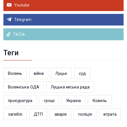
Youtube
Telegram
TikTok
Теги
Волинь
війна
Луцьк
суд
Волинська ОДА
Луцька міська рада
прокуратура
гроші
Україна
Ковель
загиблі
ДТП
аварія
поліція
втрата