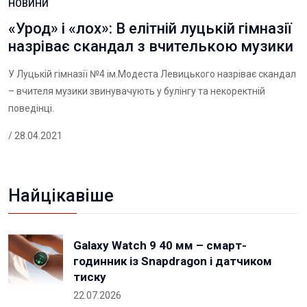
НОВИНИ
«Урод» і «лох»: В елітній луцькій гімназії
назріває скандал з вчителькою музики
У Луцькій гімназії №4 ім.Модеста Левицького назріває скандал
– вчителя музики звинувачують у булінгу та некоректній
поведінці.
/ 28.04.2021
Найцікавіше
Galaxy Watch 9 40 мм – смарт-
годинник із Snapdragon і датчиком
тиску
22.07.2026