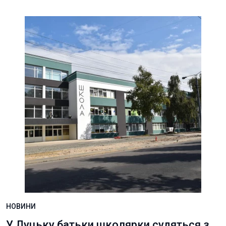
НОВИНИ
У Луцьку батьки школярки судяться з