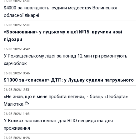
06.08.2026 16:30
$4000 за інвалідність: судили медсестру Волинської
обласної лікарні
06.08.2026 15:30
«Бронювання» у луцькому ліцеї №15: вручили нові
підозри
06.08.2026 14:42
У Рожищенському ліцеї за понад 12 млн грн ремонтують
харчоблок
06.08.2026 13:46
$1000 за «списане» ДТП: у Луцьку судили патрульного
06.08.2026 12:51
«Не знав, що в мене пробита легеня», - боєць «Любарта»
Малютка
06.08.2026 11:03
У Колках частина кімнат для ВПО непридатна для
проживання
06.08.2026 10:26