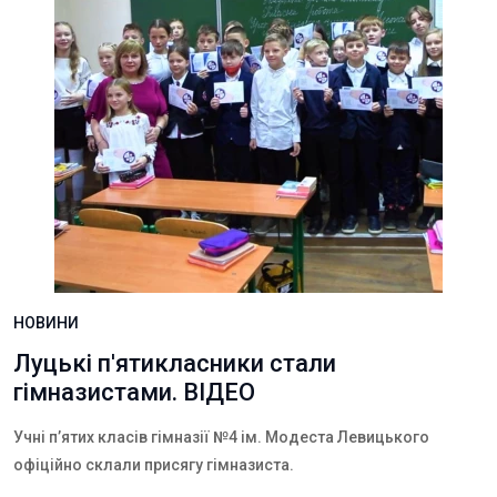
НОВИНИ
Луцькі п'ятикласники стали
гімназистами. ВІДЕО
Учні п’ятих класів гімназії №4 ім. Модеста Левицького
офіційно склали присягу гімназиста.