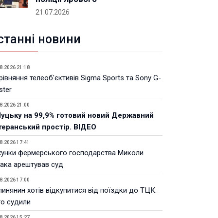
21.07.2026
станні новини
8.2026 21:18
івняння телеоб'єктивів Sigma Sports та Sony G-
ster
8.2026 21:00
Луцьку на 99,9% готовий новий Державний
теранський простір. ВІДЕО
8.2026 17:41
хунки фермерського господарства Миколи
ака арештував суд
8.2026 17:00
инянин хотів відкупитися від поїздки до ТЦК:
го судили
8.2026 15:27