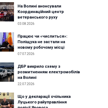
На Волині анонсували
Координаційний центр
ветеранського руху
03.08.2026
Працює чи «числиться»:
Поліщука не застали на
новому робочому місці
07.07.2026
ДБР викрило схему з
розмитненням електромобілів
на Волині
22.07.2026
Що у декларації очільника
Луцького райуправління
поліції Ярового