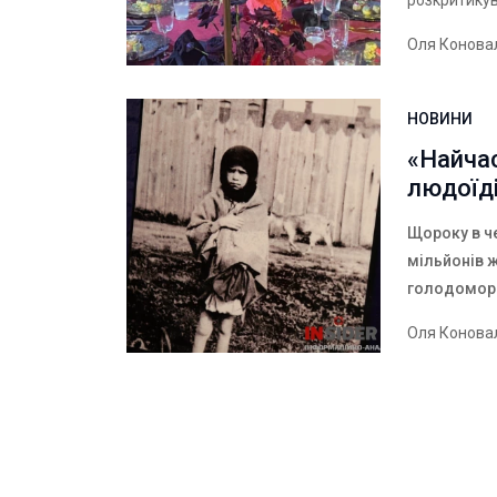
розкритикув
Оля Конова
НОВИНИ
«Найча
людоїд
Щороку в ч
мільйонів 
голодомор 
Оля Конова