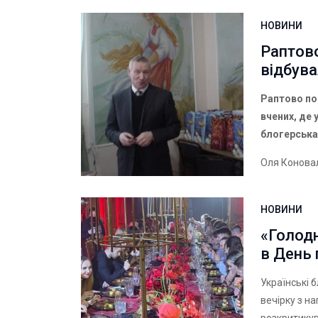
НОВИНИ
Раптово
відбува
Раптово по
вчених, де
блогерська
Оля Конова
НОВИНИ
«Голодн
в День 
Українські 
вечірку з н