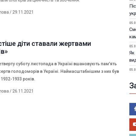
али блогерів за цинічність та збочення.
Піс
лова
/ 29.11.2021
ук
05.0
См
ка
стіше діти ставали жертвами
05.0
ів»
Як
ви
етверту суботу листопада в Україні вшановують пам'ять
05.0
жертв голодоморів в Україні. Наймасштабнішим з них був
У 
1932-1933 років.
пи
З
лова
/ 26.11.2021
05.0
Фік
ві
05.0
Во
на 