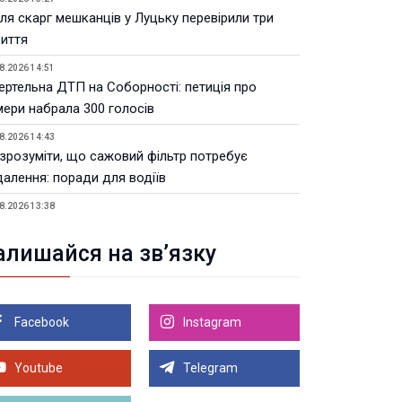
ля скарг мешканців у Луцьку перевірили три
риття
8.2026 14:51
ертельна ДТП на Соборності: петиція про
мери набрала 300 голосів
8.2026 14:43
 зрозуміти, що сажовий фільтр потребує
далення: поради для водіїв
8.2026 13:38
Волинській ОВА призначили уповноваженого з
тань безбар’єрності
алишайся на зв’язку
8.2026 12:22
тивні операції з пальним: на Волині
дшкодували 4,5 млн податків
Facebook
Instagram
8.2026 11:41
линянин у суді довів незаконність поновлення
Youtube
Telegram
військовому обліку