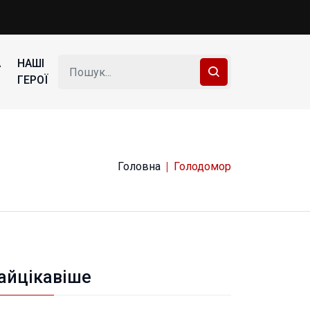
А
НАШІ
ГЕРОЇ
Головна
Голодомор
айцікавіше