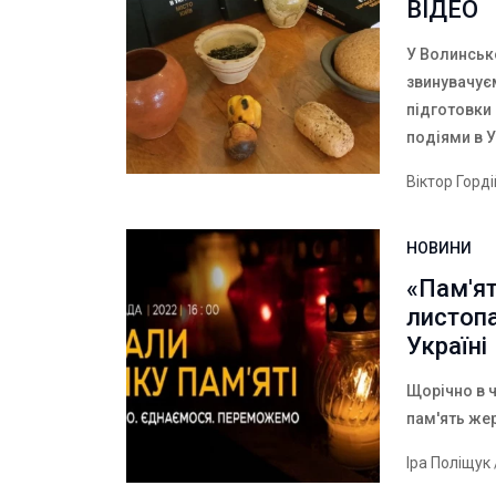
ВІДЕО
У Волинськ
звинувачує
підготовки 
подіями в У
Віктор Горд
НОВИНИ
«Пам'я
листоп
Україні
Щорічно в ч
пам'ять же
Іра Поліщук