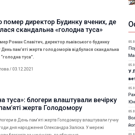
 помер директор Будинку вчених, де
О
лася скандальна «голодна туса»
мер Роман Славітич, директор львівського будинку
05.0
Пор
 у День пам’яті жертв голодоморів відбулася скандальна
Ma
 “голодна туса”.
05.0
лова
/ 03.12.2021
У 
ве
05.0
Ра
а туса»: блогери влаштували вечірку
Юн
пам'яті жертв Голодомору
05.0
Вол
блогери в День пам'яті жертв Голодомору влаштували гучну
йо
агоди дня народження Олександра Заліска. У мережі
05.0