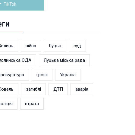
Більше новин
TikTok
еги
Волинь
війна
Луцьк
суд
Волинська ОДА
Луцька міська рада
прокуратура
гроші
Україна
Ковель
загиблі
ДТП
аварія
поліція
втрата