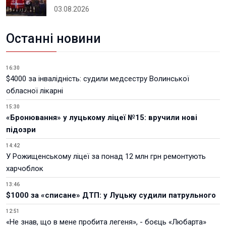
03.08.2026
Останні новини
16:30
$4000 за інвалідність: судили медсестру Волинської
обласної лікарні
15:30
«Бронювання» у луцькому ліцеї №15: вручили нові
підозри
14:42
У Рожищенському ліцеї за понад 12 млн грн ремонтують
харчоблок
13:46
$1000 за «списане» ДТП: у Луцьку судили патрульного
12:51
«Не знав, що в мене пробита легеня», - боєць «Любарта»