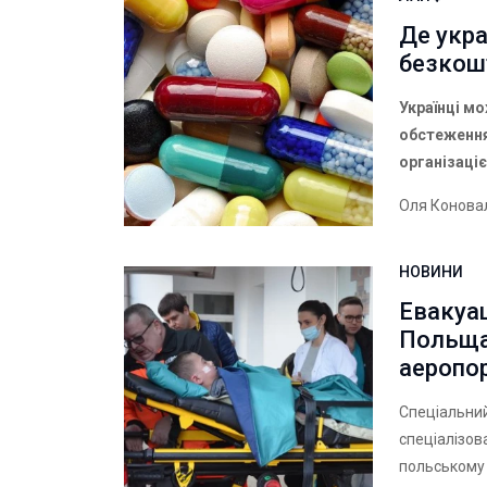
Де укра
безкошт
Українці м
обстеження
організаці
Оля Конова
НОВИНИ
Евакуац
Польща
аеропо
Спеціальний
спеціалізов
польському 