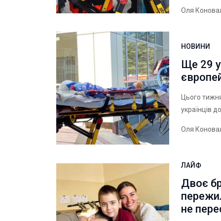
Оля Конова
НОВИНИ
Ще 29 у
європей
Цього тижн
українців до
Оля Конова
ЛАЙФ
Двоє бр
пережил
не пере