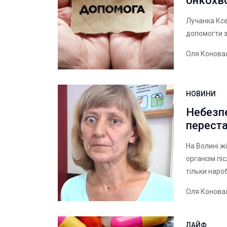
онкохв
Лучанка Ксе
допомогти з
Оля Конова
НОВИНИ
Небезпе
перест
На Волині ж
організм пі
тільки нароб
Оля Конова
ЛАЙФ