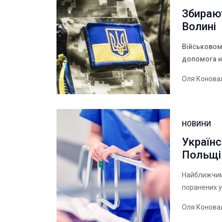
Збирают
Волині
Військовом
допомога на
Оля Конова
НОВИНИ
Українс
Польщі
Найближчим 
поранених у
Оля Конова