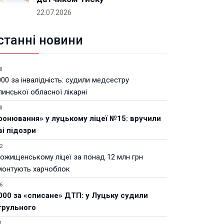
22.07.2026
станні новини
0
00 за інвалідність: судили медсестру
инської обласної лікарні
0
ронювання» у луцькому ліцеї №15: вручили
ві підозри
2
Рожищенському ліцеї за понад 12 млн грн
монтують харчоблок
6
000 за «списане» ДТП: у Луцьку судили
трульного
1