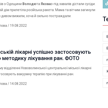
ків з Одещини
Володю
та
Якова
з-під завалів дістали сусіди.
ній дім прилетіла російська ракета. Мама та вітчим загинули
и дивом вижили, хоча й сильно постраждали.
Т
лова
/ 19.08.2022
ській лікарні успішно застосовують
 методику лікування ран. ФОТО
ому відділенні Нововолинської центральної міської лікарні
тосовують вакуумну терапію при лікуванні ран.
лова
/ 14.08.2022