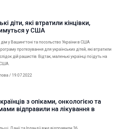
ькі діти, які втратили кінцівки,
тимуться у США
 дім у Вашингтоні та посольство України в США
рограму протезування для українських дітей, які втратили
слідок дій рашистів. Відтак, маленькі українці поїдуть на
 США.
лова
/ 19.07.2022
країнців з опіками, онкологією та
ами відправили на лікування в
льщі, Данії та Ірландії вже відправили 36