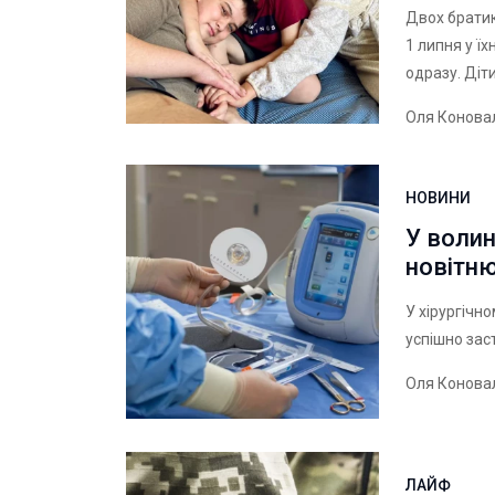
Двох брати
1 липня у їх
одразу. Діт
Оля Конова
НОВИНИ
У волин
новітню
У хірургічн
успішно зас
Оля Конова
ЛАЙФ