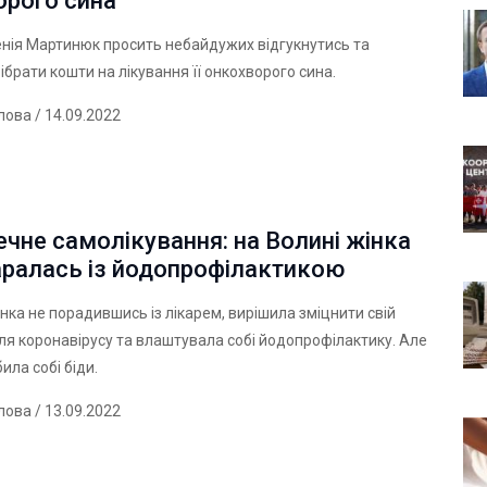
орого сина
нія Мартинюк просить небайдужих відгукнутись та
ібрати кошти на лікування її онкохворого сина.
лова
/ 14.09.2022
чне самолікування: на Волині жінка
аралась із йодопрофілактикою
інка не порадившись із лікарем, вирішила зміцнити свій
сля коронавірусу та влаштувала собі йодопрофілактику. Але
ила собі біди.
лова
/ 13.09.2022