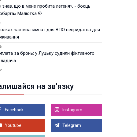
 знав, що в мене пробита легеня», - боєць
юбарта» Малютка
3
Колках частина кімнат для ВПО непридатна для
оживання
6
рплата за бронь: у Луцьку судили фіктивного
кладача
2
Луцьку незабаром відкриють ветеранський хаб
алишайся на зв’язку
8.2026 21:18
івняння телеоб'єктивів Sigma Sports та Sony G-
ster
Facebook
Instagram
8.2026 21:00
Луцьку на 99,9% готовий новий Державний
теранський простір. ВІДЕО
Youtube
Telegram
Більше новин