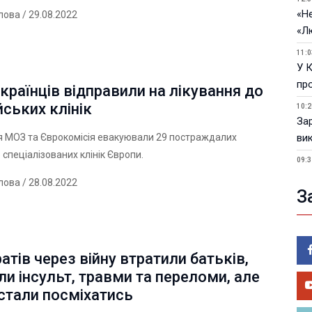
«Не
лова
/ 29.08.2022
«Л
11:0
У 
пр
країнців відправили на лікування до
ських клінік
10:2
За
ви
я МОЗ та Єврокомісія евакуювали 29 постраждалих
 спеціалізованих клінік Європи.
09:3
У 
лова
/ 28.08.2022
З
05.0
Пор
Ma
05.0
атів через війну втратили батьків,
У 
и інсульт, травми та переломи, але
ве
стали посміхатись