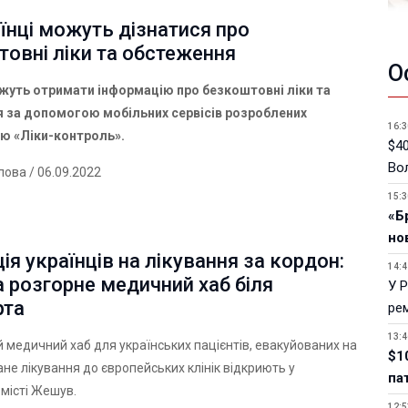
їнці можуть дізнатися про
овні ліки та обстеження
О
ожуть отримати інформацію про безкоштовні ліки та
 за допомогою мобільних сервісів розроблених
16:3
єю «Ліки-контроль».
$40
Вол
лова
/ 06.09.2022
15:3
«Б
но
ія українців на лікування за кордон:
14:4
 розгорне медичний хаб біля
У 
рта
ре
13:4
 медичний хаб для українських пацієнтів, евакуйованих на
$1
ане лікування до європейських клінік відкриють у
па
місті Жешув.
12:5