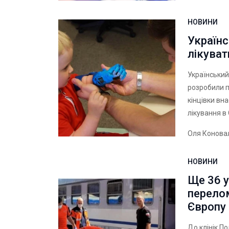
НОВИНИ
Українс
лікува
Український
розробили п
кінцівки вна
лікування в
Оля Конова
НОВИНИ
Ще 36 у
перелом
Європу
До клінік По