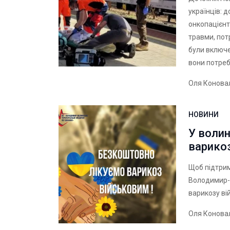
українців: 
онкопацієнті
травми, пот
були включен
вони потреб
Оля Конова
НОВИНИ
У волин
варико
Щоб підтрим
Володимир-
варикозу в
Оля Конова