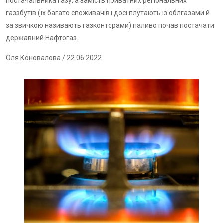
постачальника газу, а замість приватних регіональних
газзбутів (їх багато споживачів і досі плутають із облгазами й
за звичкою називають газконторами) паливо почав постачати
державний Нафтогаз.
Оля Коновалова
/ 22.06.2022