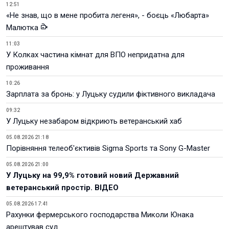
12:51
«Не знав, що в мене пробита легеня», - боєць «Любарта»
Малютка
11:03
У Колках частина кімнат для ВПО непридатна для
проживання
10:26
Зарплата за бронь: у Луцьку судили фіктивного викладача
09:32
У Луцьку незабаром відкриють ветеранський хаб
05.08.2026 21:18
Порівняння телеоб'єктивів Sigma Sports та Sony G-Master
05.08.2026 21:00
У Луцьку на 99,9% готовий новий Державний
ветеранський простір. ВІДЕО
05.08.2026 17:41
Рахунки фермерського господарства Миколи Юнака
арештував суд