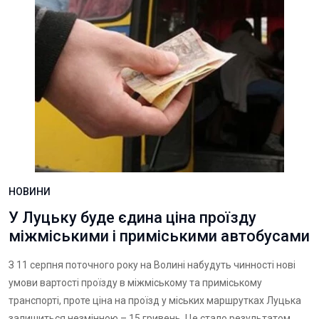
НОВИНИ
У Луцьку буде єдина ціна проїзду
міжміськими і приміськими автобусами
З 11 серпня поточного року на Волині набудуть чинності нові
умови вартості проїзду в міжміському та приміському
транспорті, проте ціна на проїзд у міських маршрутках Луцька
залишиться незмінною – 15 гривень. Це стало результатом