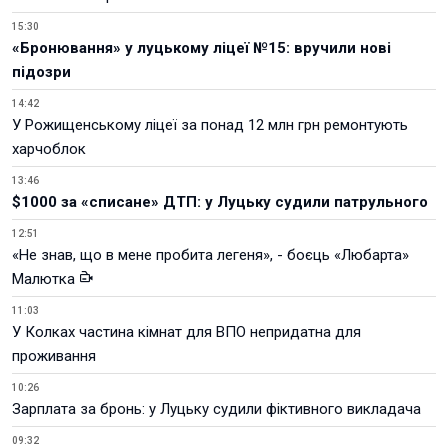
15:30
«Бронювання» у луцькому ліцеї №15: вручили нові
підозри
14:42
У Рожищенському ліцеї за понад 12 млн грн ремонтують
харчоблок
13:46
$1000 за «списане» ДТП: у Луцьку судили патрульного
12:51
«Не знав, що в мене пробита легеня», - боєць «Любарта»
Малютка
11:03
У Колках частина кімнат для ВПО непридатна для
проживання
10:26
Зарплата за бронь: у Луцьку судили фіктивного викладача
09:32