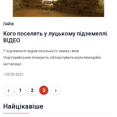
ЛАЙФ
Кого поселять у луцькому підземеллі.
ВІДЕО
У
підземеллі мурів окольного замку і веж
Чорторийських планують облаштувати мультимедійні
інсталяції.
/ 09.09.2021
1
2
3
Найцікавіше