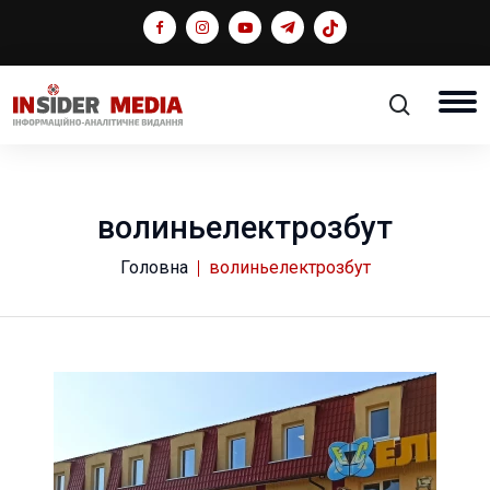
волиньелектрозбут
Головна
волиньелектрозбут