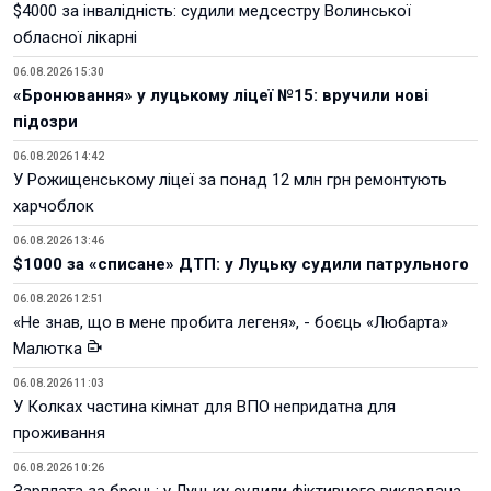
$4000 за інвалідність: судили медсестру Волинської
обласної лікарні
06.08.2026 15:30
«Бронювання» у луцькому ліцеї №15: вручили нові
підозри
06.08.2026 14:42
У Рожищенському ліцеї за понад 12 млн грн ремонтують
харчоблок
06.08.2026 13:46
$1000 за «списане» ДТП: у Луцьку судили патрульного
06.08.2026 12:51
«Не знав, що в мене пробита легеня», - боєць «Любарта»
Малютка
06.08.2026 11:03
У Колках частина кімнат для ВПО непридатна для
проживання
06.08.2026 10:26