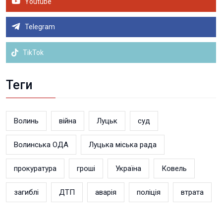
Youtube
Telegram
TikTok
Теги
Волинь
війна
Луцьк
суд
Волинська ОДА
Луцька міська рада
прокуратура
гроші
Україна
Ковель
загиблі
ДТП
аварія
поліція
втрата