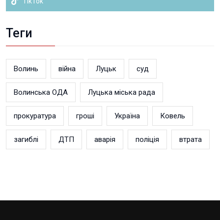
TikTok
Теги
Волинь
війна
Луцьк
суд
Волинська ОДА
Луцька міська рада
прокуратура
гроші
Україна
Ковель
загиблі
ДТП
аварія
поліція
втрата