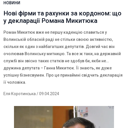
НОВИНИ
Нові фірми та рахунки за кордоном: що
у декларації Романа Микитюка
Роман Микитюк вже не першу каденцію славиться у
Волинській обласній раді не стільки своєю активністю,
скільки як один з найбагатших депутатів. Довгий час він
очолював Волинську митницю. Та все ж таки, на державній
службі він звісно таких статків не здобув би, якби не…
дружина депутата – Ганна Микитюк. Її знають, як дуже
успішну бізнесвумен. Про це принаймні свідчить декларація
її чоловіка.
Еля Коротинська
/ 09.04.2024