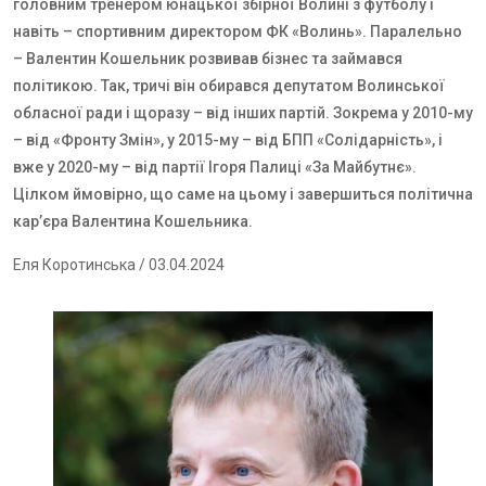
головним тренером юнацької збірної Волині з футболу і
навіть – спортивним директором ФК «Волинь». Паралельно
– Валентин Кошельник розвивав бізнес та займався
політикою. Так, тричі він обирався депутатом Волинської
обласної ради і щоразу – від інших партій. Зокрема у 2010-му
– від «Фронту Змін», у 2015-му – від БПП «Солідарність», і
вже у 2020-му – від партії Ігоря Палиці «За Майбутнє».
Цілком ймовірно, що саме на цьому і завершиться політична
кар’єра Валентина Кошельника.
Еля Коротинська
/ 03.04.2024