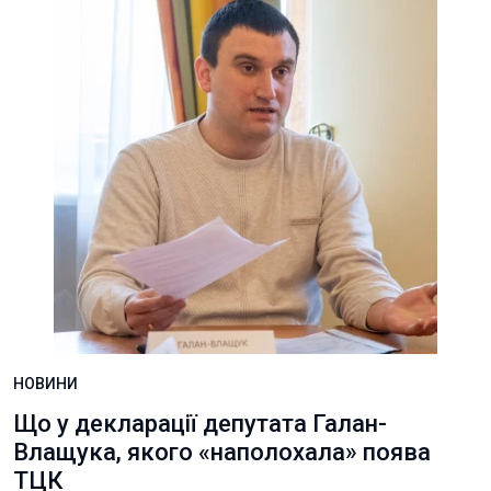
НОВИНИ
Що у декларації депутата Галан-
Влащука, якого «наполохала» поява
ТЦК