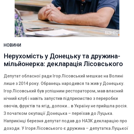
НОВИНИ
Нерухомість у Донецьку та дружина-
мільйонерка: декларація Лісовського
Депутат обласної ради Ігор Лісовський мешкає на Волині
лише з 2014 року. Обранець народився та жив у Донецьку.
Ігор Лісовський був успішним ресторатором, мав власний
нічний клуб і навіть запустив підприємство з переробки
овочів, фруктів та ягід, допоки… в Україну не прийшла росія.
З початком окупації Донецька – переїхав до Луцька.
Наприкінці березня депутат подав до НАЗК декларацію про
доходи. У Ігоря Лісовського є дружина – депутатка Луцької