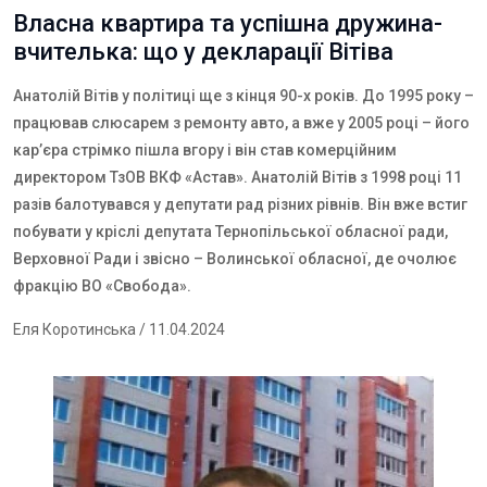
Власна квартира та успішна дружина-
вчителька: що у декларації Вітіва
Анатолій Вітів у політиці ще з кінця 90-х років. До 1995 року –
працював слюсарем з ремонту авто, а вже у 2005 році – його
кар’єра стрімко пішла вгору і він став комерційним
директором
ТзОВ ВКФ «Астав».
Анатолій Вітів з 1998 році 11
разів балотувався у депутати рад різних рівнів. Він вже встиг
побувати у кріслі депутата Тернопільської обласної ради,
Верховної Ради і звісно – Волинської обласної, де очолює
фракцію ВО «Свобода».
Еля Коротинська
/ 11.04.2024