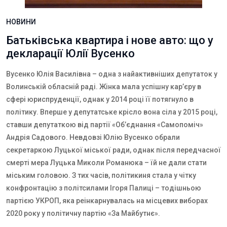
НОВИНИ
Батьківська квартира і нове авто: що у
декларації Юлії Вусенко
Вусенко Юлія Василівна – одна з найактивніших депутаток у
Волинській обласній раді. Жінка мала успішну кар’єру в
сфері юриспруденції, однак у 2014 році її потягнуло в
політику. Вперше у депутатське крісло вона сіла у 2015 році,
ставши депутаткою від партії «Об’єднання «Самопоміч»
Андрія Садового. Невдовзі Юлію Вусенко обрали
секретаркою Луцької міської ради, однак після передчасної
смерті мера Луцька Миколи Романюка – їй не дали стати
міським головою. З тих часів, політикиня стала у чітку
конфронтацію з політсилами Ігоря Палиці – тодішньою
партією УКРОП, яка реінкарнувалась на місцевих виборах
2020 року у політичну партію «За Майбутнє».