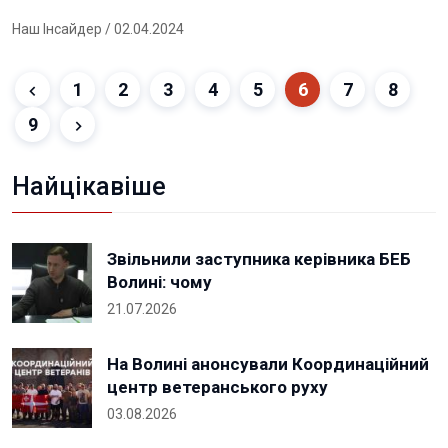
Наш Інсайдер
/ 02.04.2024
1
2
3
4
5
6
7
8
9
Найцікавіше
Звільнили заступника керівника БЕБ
Волині: чому
21.07.2026
На Волині анонсували Координаційний
центр ветеранського руху
03.08.2026