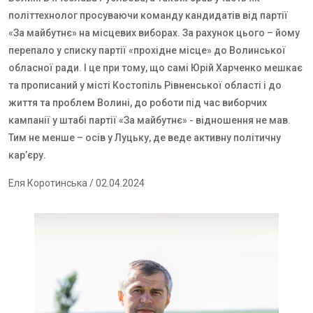
політтехнолог просуваючи команду кандидатів від партії
«За майбутнє» на місцевих виборах. За рахунок цього – йому
перепало у списку партії «прохідне місце» до Волинської
обласної ради. І це при тому, що самі Юрій Харченко мешкає
та прописаний у місті Костопіль Рівненської області і до
життя та проблем Волині, до роботи під час виборчих
кампанії у штабі партії «За майбутнє» - відношення не мав.
Тим не менше – осів у Луцьку, де веде активну політичну
кар’єру.
Еля Коротинська
/ 02.04.2024