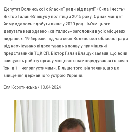
Депутат Волинської обласної ради від партії «Сила і честь»
Віктор Галан-Влащук у політиці з 2015 року. Однак мандат
йому вдалось здобути лише у 2020 році. Ім’ям цього
депутата нещодавно «світились» заголовки в усіх місцевих
виданнях. 19 березня під час сесії Волинської обласної ради
від неочікувано відреагував на появу у приміщенні
представників ТЦК СП. Віктор Галан Влащук заявив, що вони
знищують роботу органу місцевого самоврядування і назвав
їхні дії – неприпустимими. Більше того, він заявив, що це –
знищення державного устрою України.
Еля Коротинська
/ 10.04.2024