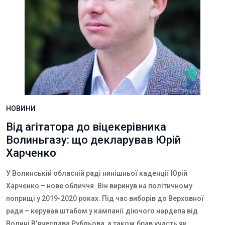
НОВИНИ
Від агітатора до віцекерівника
Волиньгазу: що декларував Юрій
Харченко
У Волинській обласній раді нинішньої каденції Юрій
Харченко – нове обличчя. Він виринув на політичному
поприщі у 2019-2020 роках. Під час виборів до Верховної
ради – керував штабом у кампанії діючого нардепа від
Волині В’ячеслава Рубльова, а також брав участь як