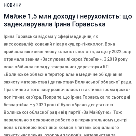
НОВИНИ
Майже 1,5 млн доходу і нерухомість: що
задекларувала Ірина Горавська
Ірина Горавська відома у сфері медицини, як
висококваліфікований лікар акушер-гінеколог. Вона
прийняла вже незліченну кількість пологів, за що у 2022 році
отримала звання «Заслужена лікарка України». З 2018 року
вона обійняла посаду генеральної директорки КП
«Волинське обласне територіальне медичне об`єднання
захисту материнства і дитинства» Волинської обласної ради.
Практично з того часу розпочалась і її активна громадсько-
політична кар’єра. Попри те, що Ірина Горавська по сьогодні
безпартійна – у 2020 році її було обрано депутаткою
Волинської обласної ради від партії «За Майбутнє». Тож
паралельно з основною роботою в перинатальному центрі
вона є головою постійної комісії з питань соціального
захисту населення, охорони здоров’я, материнства та