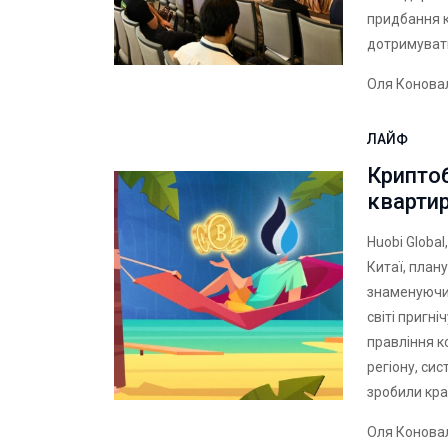
придбання 
дотримувати
Оля Конова
ЛАЙФ
Криптоб
квартир
Huobi Global
Китаї, план
знаменуючи 
світі пригн
правління к
регіону, си
зробили кр
Оля Конова