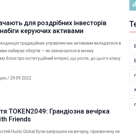
чають для роздрібних інвесторів
Т
набіги керуючих активами
тенденція традиційних управляючих активами вкладатися в
иви набирає обертів — як зазначалося в моєму
у блозі про інституційний інтерес, що росте, до цього класу
дюк
/ 29.09.2022
тя TOKEN2049: Грандіозна вечірка
ith Friends
остей Huobi Global були запрошені на вечірку, присвячену не