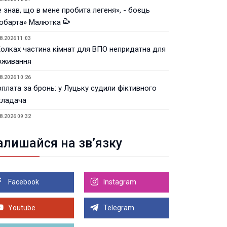
 знав, що в мене пробита легеня», - боєць
юбарта» Малютка
8.2026 11:03
Колках частина кімнат для ВПО непридатна для
оживання
8.2026 10:26
рплата за бронь: у Луцьку судили фіктивного
кладача
8.2026 09:32
Луцьку незабаром відкриють ветеранський хаб
алишайся на зв’язку
8.2026 21:18
івняння телеоб'єктивів Sigma Sports та Sony G-
ster
Facebook
Instagram
8.2026 21:00
Луцьку на 99,9% готовий новий Державний
теранський простір. ВІДЕО
Youtube
Telegram
Більше новин