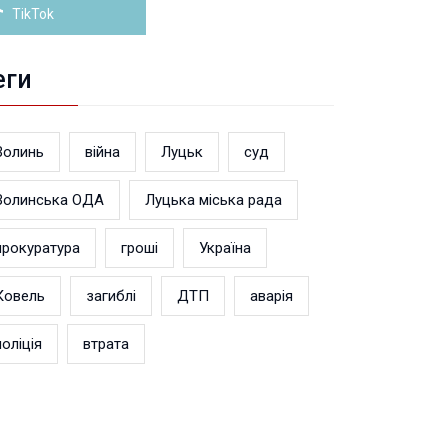
TikTok
еги
Волинь
війна
Луцьк
суд
Волинська ОДА
Луцька міська рада
прокуратура
гроші
Україна
Ковель
загиблі
ДТП
аварія
поліція
втрата