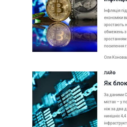
Інфляція під
економіки в
зростають н
обмежень з 
зростанням 
посилення г
Оля Конова
ЛАЙФ
Як бло
За даними
С
містах – у 
ніж за два д
нинішніх 4,
інфраструкту