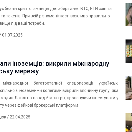
нує безліч криптогаманців для зберігання BTC,
ETH coin
та
 та токенів. При всій різноманітності важливо правильно
вище під ваші потреби.
/ 01.07.2025
али іноземців: викрили міжнародну
ську мережу
іжнародної багатоетапної спецоперації українські
 спільно з іноземними колегами викрили злочинну групу, яка
мадян Латвії на понад 6 млн грн, пропонуючи інвестувати у
ту через фейкові брокерські платформи
дюк
/ 22.04.2025