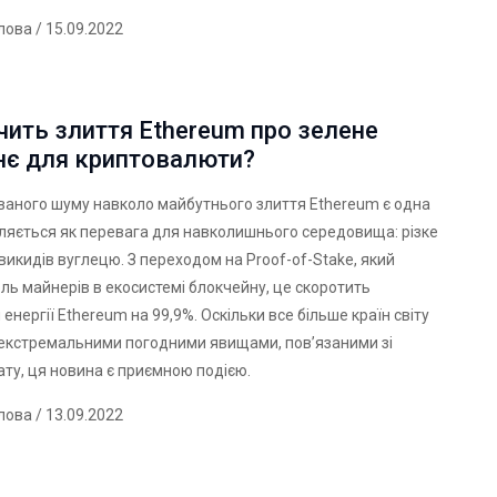
лова
/ 15.09.2022
чить злиття Ethereum про зелене
нє для криптовалюти?
ваного шуму навколо майбутнього злиття Ethereum є одна
діляється як перевага для навколишнього середовища: різке
икидів вуглецю. З переходом на Proof-of-Stake, який
ль майнерів в екосистемі блокчейну, це
скоротить
енергії Ethereum
на 99,9%. Оскільки все більше країн світу
 екстремальними погодними явищами, пов’язаними зі
ату, ця новина є приємною подією.
лова
/ 13.09.2022