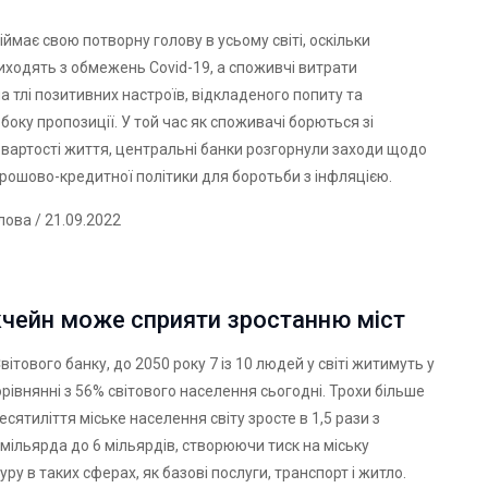
іймає свою потворну голову в усьому світі, оскільки
иходять з обмежень Covid-19, а споживчі витрати
а тлі позитивних настроїв, відкладеного попиту та
боку пропозиції. У той час як споживачі борються зі
вартості життя, центральні банки розгорнули заходи щодо
рошово-кредитної політики для боротьби з інфляцією.
лова
/ 21.09.2022
кчейн може сприяти зростанню міст
вітового банку
, до 2050 року 7 із 10 людей у ​​світі житимуть у
порівнянні з 56% світового населення сьогодні. Трохи більше
есятиліття міське населення світу зросте в 1,5 рази з
4 мільярда до 6 мільярдів, створюючи тиск на міську
ру в таких сферах, як базові послуги, транспорт і житло.