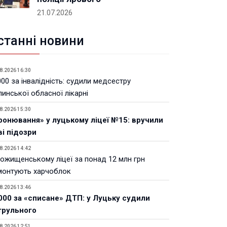
21.07.2026
станні новини
8.2026 16:30
00 за інвалідність: судили медсестру
инської обласної лікарні
8.2026 15:30
ронювання» у луцькому ліцеї №15: вручили
ві підозри
8.2026 14:42
Рожищенському ліцеї за понад 12 млн грн
монтують харчоблок
8.2026 13:46
000 за «списане» ДТП: у Луцьку судили
трульного
8.2026 12:51