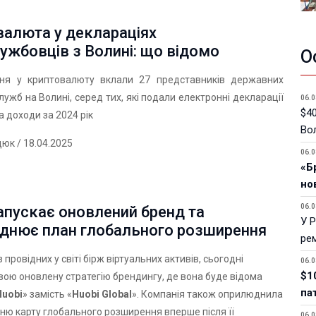
валюта у деклараціях
ужбовців з Волині: що відомо
О
я у криптовалюту вклали 27 представників державних
служб на Волині, серед тих, які подали електронні декларації
06.0
$40
а доходи за 2024 рік
Вол
дюк
/ 18.04.2025
06.0
«Б
но
06.0
апускає оновлений бренд та
У 
днює план глобального розширення
ре
з провідних у світі бірж віртуальних активів, сьогодні
06.0
$1
вою оновлену стратегію брендингу, де вона буде відома
па
Huobi
» замість «
Huobi Global
». Компанія також оприлюднила
ю карту глобального розширення вперше після її
06.0