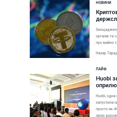
НОВИНИ
Крипто
держсл
Заощадженн
органів та 
про майно т
Назар Тара
ЛАЙФ
Huobi з
оприлю
Huobi, одна 
запустила с
просто як «
свою дорожн