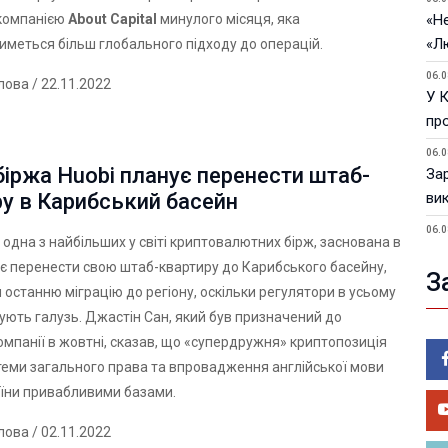
компанією
About Capital
минулого місяця, яка
«Не
«Л
меться більш глобального підходу до операцій.
06.0
лова
/ 22.11.2022
У 
пр
06.0
іржа Huobi планує перенести штаб-
За
у в Карибський басейн
ви
06.0
, одна з найбільших у світі криптовалютних бірж, заснована в
У 
ує перенести свою штаб-квартиру до Карибського басейну,
З
05.0
останню міграцію до регіону, оскільки регулятори в усьому
Пор
ічують галузь. Джастін Сан, який був призначений до
Ma
омпанії в жовтні, сказав, що «супердружня» криптопозиція
05.0
стеми загального права та впровадження англійської мови
У 
аїни привабливими базами.
ве
лова
/ 02.11.2022