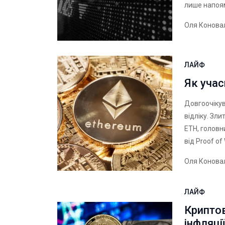
лише напоям
Оля Конова
ЛАЙФ
Як учас
Довгоочікув
відліку. Зл
ETH, головн
від Proof of
Оля Конова
ЛАЙФ
Криптов
інфляці