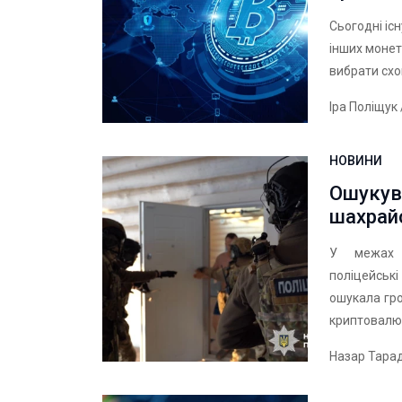
Сьогодні іс
інших монет
вибрати схо
Іра Поліщук
НОВИНИ
Ошукув
шахрай
У межах м
поліцейські
ошукала гро
криптовалю
Назар Тара