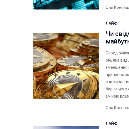
Оля Конова
ЛАЙФ
Чи свід
майбут
Серед очіку
річ, яка ви
зменшення в
припиняє ро
споживання 
борються з
зміною клім
Оля Конова
ЛАЙФ