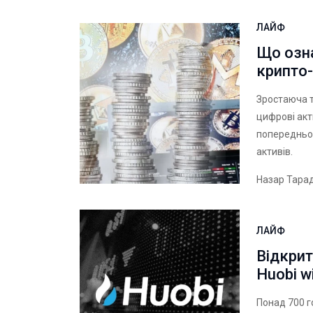
ЛАЙФ
Що озна
крипто-
Зростаюча 
цифрові акт
попередньом
активів.
Назар Тара
ЛАЙФ
Відкрит
Huobi w
Понад 700 г