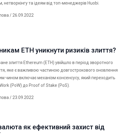
, нетворкінгу та ідеям від топ-менеджерів Huobi.
лова
/ 26.09.2022
никам ETH уникнути ризиків злиття?
ане злиття Ethereum (ETH) увійшло в період зворотного
иття, яке є важливою частиною довгострокового оновлення
им чином включає механізм консенсусу, який переходить
 Work (PoW) до Proof of Stake (PoS).
лова
/ 23.09.2022
алюта як ефективний захист від
ї