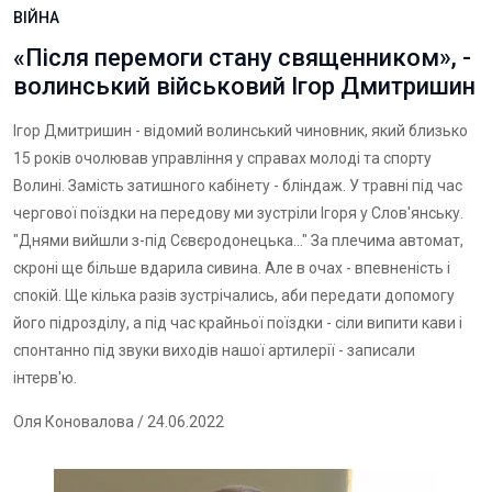
ВІЙНА
«Після перемоги стану священником», -
волинський військовий Ігор Дмитришин
Ігор Дмитришин - відомий волинський чиновник, який близько
15 років очолював управління у справах молоді та спорту
Волині. Замість затишного кабінету - бліндаж. У травні під час
чергової поїздки на передову ми зустріли Ігоря у Слов'янську.
"Днями вийшли з-під Сєвєродонецька..." За плечима автомат,
скроні ще більше вдарила сивина. Але в очах - впевненість і
спокій. Ще кілька разів зустрічались, аби передати допомогу
його підрозділу, а під час крайньої поїздки - сіли випити кави і
спонтанно під звуки виходів нашої артилерії - записали
інтерв'ю.
Оля Коновалова
/ 24.06.2022