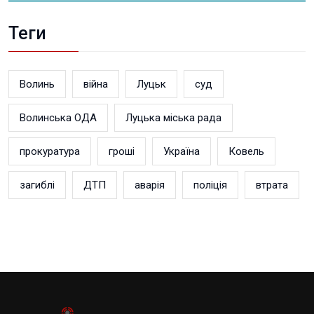
Теги
Волинь
війна
Луцьк
суд
Волинська ОДА
Луцька міська рада
прокуратура
гроші
Україна
Ковель
загиблі
ДТП
аварія
поліція
втрата