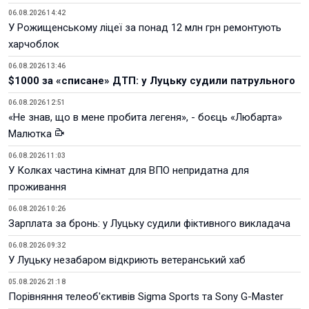
06.08.2026 14:42
У Рожищенському ліцеї за понад 12 млн грн ремонтують
харчоблок
06.08.2026 13:46
$1000 за «списане» ДТП: у Луцьку судили патрульного
06.08.2026 12:51
«Не знав, що в мене пробита легеня», - боєць «Любарта»
Малютка
06.08.2026 11:03
У Колках частина кімнат для ВПО непридатна для
проживання
06.08.2026 10:26
Зарплата за бронь: у Луцьку судили фіктивного викладача
06.08.2026 09:32
У Луцьку незабаром відкриють ветеранський хаб
05.08.2026 21:18
Порівняння телеоб'єктивів Sigma Sports та Sony G-Master