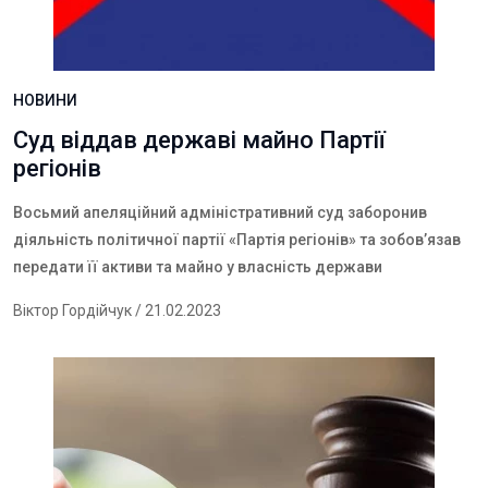
НОВИНИ
Суд віддав державі майно Партії
регіонів
Восьмий
апеляційний
адміністративний
суд
заборонив
діяльність
політичної
партії
«
Партія
регіонів
»
та
зобов
’
язав
передати
її
активи
та
майно
у
власність
держави
Віктор Гордійчук
/ 21.02.2023