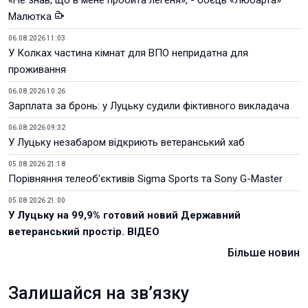
«Не знав, що в мене пробита легеня», - боєць «Любарта»
Малютка
06.08.2026 11:03
У Колках частина кімнат для ВПО непридатна для
проживання
06.08.2026 10:26
Зарплата за бронь: у Луцьку судили фіктивного викладача
06.08.2026 09:32
У Луцьку незабаром відкриють ветеранський хаб
05.08.2026 21:18
Порівняння телеоб'єктивів Sigma Sports та Sony G-Master
05.08.2026 21:00
У Луцьку на 99,9% готовий новий Державний
ветеранський простір. ВІДЕО
Більше новин
Залишайся на зв’язку