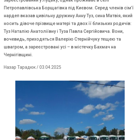
зареєстрований у Луцьку, однак проживає в селі
Петропавлівська Борщагівка під Києвом. Серед членів сім’ї
нардеп вказав цивільну дружину Анну Туз, сина Матвія, який
носить дівоче прізвище матері та двох її близьких родичів:
Туз Наталію Анатоліївну і Туза Павла Сергійовича. Вони,
вочевидь, приходяться Валерію Стернійчуку тещею та
швагром, а зареєстровані усі – в містечку Бахмач на
Чернігівщині.
Назар Тарадюк
/ 03.04.2025