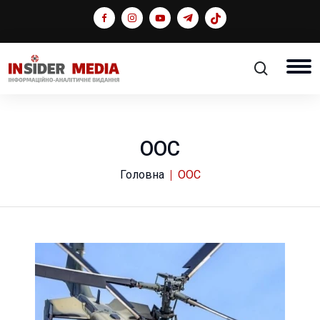
ООС
Головна
ООС