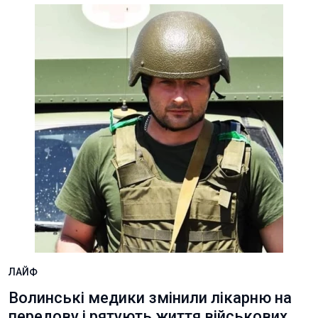
ЛАЙФ
Волинські медики змінили лікарню на
передову і рятують життя військових