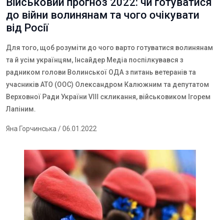
Військовий прогноз 2022: чи готуватися
до війни волинянам та чого очікувати
від Росії
Для того, щоб розуміти до чого варто готуватися волинянам
та й усім українцям, Інсайдер Медіа поспілкувався з
радником голови Волинської ОДА з питань ветеранів та
учасників АТО (ООС) Олександром Калюжним та депутатом
Верховної Ради України VIII скликання, військовиком Ігорем
Лапіним.
Яна Горчинська
/ 06.01.2022