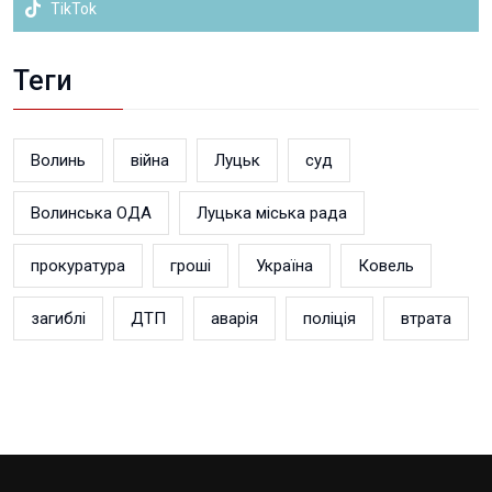
TikTok
Теги
Волинь
війна
Луцьк
суд
Волинська ОДА
Луцька міська рада
прокуратура
гроші
Україна
Ковель
загиблі
ДТП
аварія
поліція
втрата