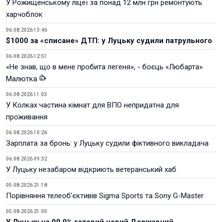
У Рожищенському ліцеї за понад 12 млн грн ремонтують
харчоблок
06.08.2026 13:46
$1000 за «списане» ДТП: у Луцьку судили патрульного
06.08.2026 12:51
«Не знав, що в мене пробита легеня», - боєць «Любарта»
Малютка
06.08.2026 11:03
У Колках частина кімнат для ВПО непридатна для
проживання
06.08.2026 10:26
Зарплата за бронь: у Луцьку судили фіктивного викладача
06.08.2026 09:32
У Луцьку незабаром відкриють ветеранський хаб
05.08.2026 21:18
Порівняння телеоб'єктивів Sigma Sports та Sony G-Master
05.08.2026 21:00
У Луцьку на 99,9% готовий новий Державний