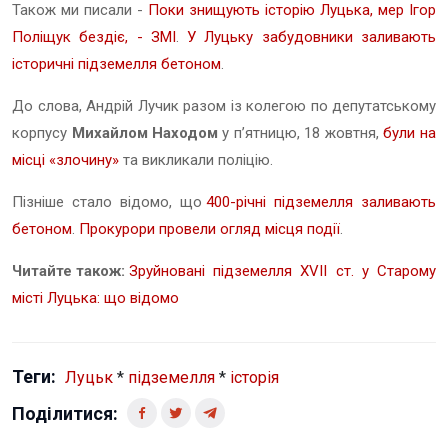
Також ми писали -
Поки знищують історію Луцька, мер Ігор
Поліщук бездіє, - ЗМІ
.
У Луцьку забудовники заливають
історичні підземелля бетоном
.
До слова, Андрій Лучик разом із колегою по депутатському
корпусу
Михайлом Находом
у п’ятницю, 18 жовтня,
були на
місці «злочину»
та викликали поліцію.
Пізніше стало відомо, що
400-річні підземелля заливають
бетоном
.
Прокурори провели огляд місця події
.
Читайте також:
Зруйновані підземелля XVII ст. у Старому
місті Луцька: що відомо
Теги:
Луцьк
*
підземелля
*
історія
Поділитися: