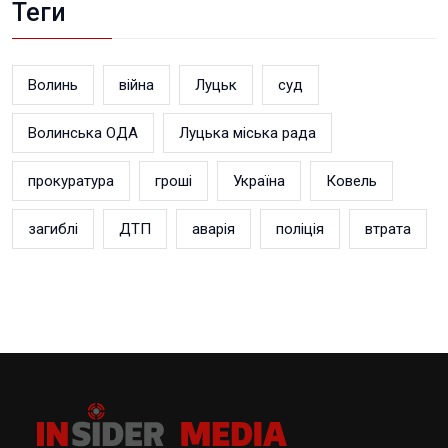
Теги
Волинь
війна
Луцьк
суд
Волинська ОДА
Луцька міська рада
прокуратура
гроші
Україна
Ковель
загиблі
ДТП
аварія
поліція
втрата