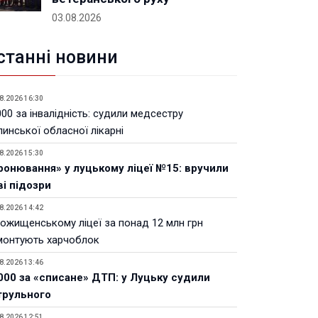
03.08.2026
станні новини
8.2026 16:30
00 за інвалідність: судили медсестру
инської обласної лікарні
8.2026 15:30
ронювання» у луцькому ліцеї №15: вручили
ві підозри
8.2026 14:42
Рожищенському ліцеї за понад 12 млн грн
монтують харчоблок
8.2026 13:46
000 за «списане» ДТП: у Луцьку судили
трульного
8.2026 12:51