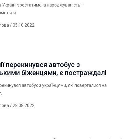
в Україні зростатиме, а народжуваність –
иметься
лова
/ 05.10.2022
ії перекинувся автобус з
ькими біженцями, є постраждалі
ерекинувся автобус з українцями, які поверталися на
.
лова
/ 28.08.2022