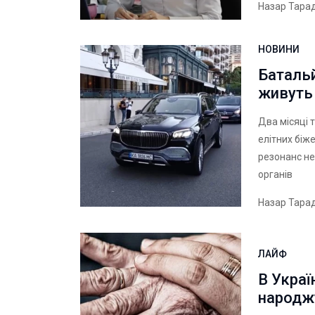
Назар Тара
НОВИНИ
Батальй
живуть
Два місяці 
елітних біж
резонанс не
органів
Назар Тара
ЛАЙФ
В Украї
народж