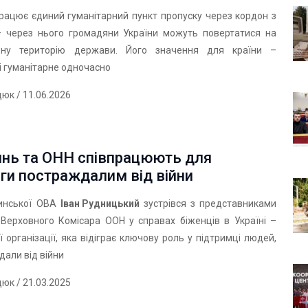
рацює єдиний гуманітарний пункт пропуску через кордон з
– через нього громадяни України можуть повертатися на
льну територію держави. Його значення для країни –
 і гуманітарне одночасно
дюк
/ 11.06.2026
инь та ОНН співпрацюють для
ги постраждалим від війни
инської ОВА
Іван Рудницький
зустрівся з представниками
 Верховного Комісара ООН у справах біженців в Україні –
 організації, яка відіграє ключову роль у підтримці людей,
али від війни
дюк
/ 21.03.2025