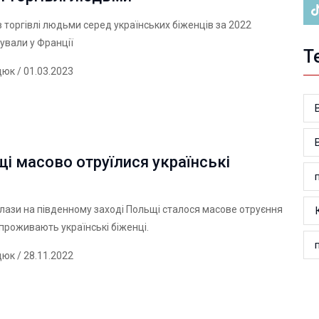
в торгівлі людьми серед українських біженців за 2022
рували у Франції
Т
дюк
/ 01.03.2023
і масово отруїлися українські
холази на південному заході Польщі сталося масове отруєння
е проживають українські біженці.
дюк
/ 28.11.2022