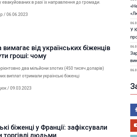
 евакуйованих в разі їх направлення до громади.
«Не
«Л
ер
/ 06.06.2023
06.0
У 
пр
вимагає від українських біженців
06.0
За
ти гроші: чому
ви
орієнтовно два мільйони злотих (450 тисяч доларів)
06.0
их виплат отримали українські біженці
У 
З
05.0
дюк
/ 09.03.2023
Пор
Ma
05.0
У 
ве
ькі біженці у Франції: зафіксували
и торгівлі людьми