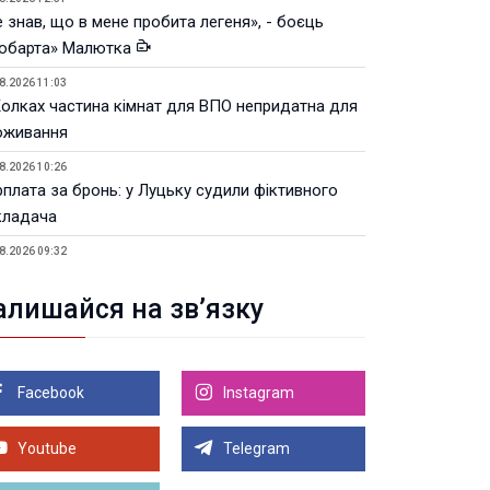
 знав, що в мене пробита легеня», - боєць
юбарта» Малютка
8.2026 11:03
Колках частина кімнат для ВПО непридатна для
оживання
8.2026 10:26
рплата за бронь: у Луцьку судили фіктивного
кладача
8.2026 09:32
Луцьку незабаром відкриють ветеранський хаб
алишайся на зв’язку
8.2026 21:18
івняння телеоб'єктивів Sigma Sports та Sony G-
ster
Facebook
Instagram
8.2026 21:00
Луцьку на 99,9% готовий новий Державний
теранський простір. ВІДЕО
Youtube
Telegram
Більше новин