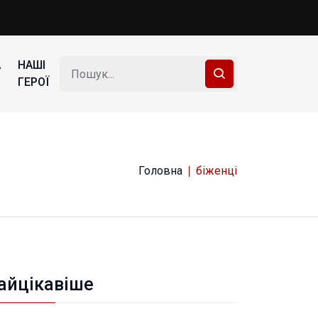
А
НАШІ
ГЕРОЇ
Головна
біженці
айцікавіше