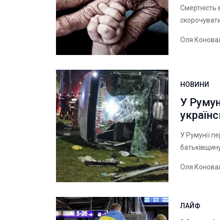
Смертність 
скорочуват
Оля Конова
НОВИНИ
У Румун
українс
У Румунії п
батьківщину
Оля Конова
ЛАЙФ