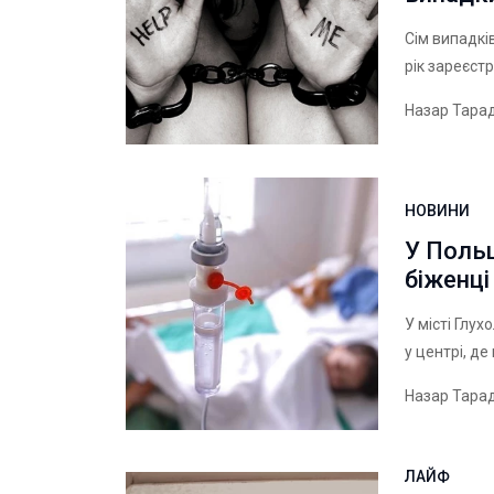
Сім випадкі
рік зареєст
Назар Тара
НОВИНИ
У Польщ
біженці
У місті Глу
у центрі, д
Назар Тара
ЛАЙФ