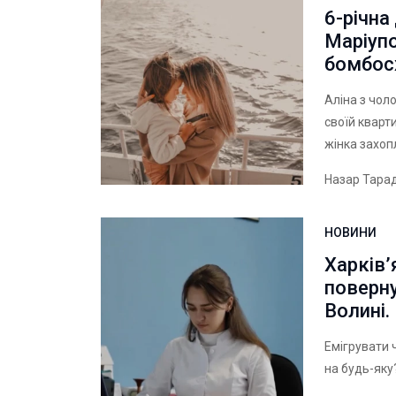
6-річна 
Маріупо
бомбос
Аліна з чол
своїй кварт
жінка захо
Назар Тара
НОВИНИ
Харків’
поверн
Волині.
Емігрувати 
на будь-яку?