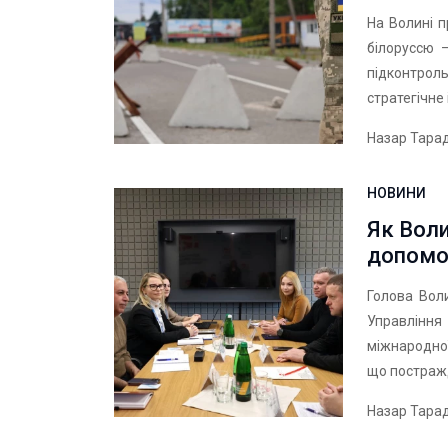
На Волині п
білоруссю 
підконтро
стратегічне
Назар Тара
НОВИНИ
Як Вол
допомо
Голова Вол
Управління
міжнародної
що постражд
Назар Тара