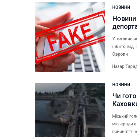
НОВИНИ
Новини 
депорта
У волинськ
нібито від
Європи
Назар Тара
НОВИНИ
Чи гото
Каховк
Міський гол
міськради в
прийняття е