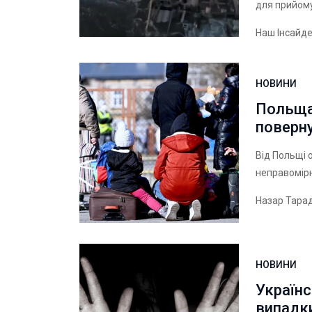
для прийому
Наш Інсайд
НОВИНИ
Польща 
поверну
Від Польщі 
неправомірн
Назар Тара
НОВИНИ
Українс
випадк