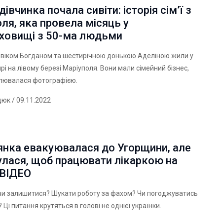
дівчинка почала сивіти: історія сім’ї з
ля, яка провела місяць у
ховищі з 50-ма людьми
овіком Богданом та шестирічною донькою Аделіною жили у
ирі на лівому березі Маріуполя. Вони мали сімейний бізнес,
плювалася фотографією.
дюк
/ 09.11.2022
янка евакуювалася до Угорщини, але
улася, щоб працювати лікаркою на
 ВІДЕО
чи залишитися? Шукати роботу за фахом? Чи погоджуватись
 Ці питання крутяться в голові не однієї українки.