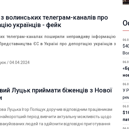
з волинських телеграм-каналів про
О
цію українців - фейк
их телеграм-каналах поширили неправдиву інформацію
06.0
 Представництва ЄС в Україні про депортацію українців з
$40
Вол
дюк
/ 04.04.2024
06.0
«Б
но
06.0
вий Луцьк приймати біженців з Нової
У 
и
ре
06.0
ова Луцька Ігор Поліщук доручив відповідним працівникам
$1
 найкоротший період вивчити актуальну можливість щодо
па
вакуйованих людей та здійснити відповідні приготування
06.0