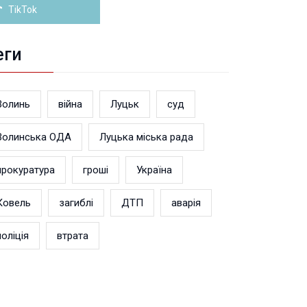
TikTok
еги
Волинь
війна
Луцьк
суд
Волинська ОДА
Луцька міська рада
прокуратура
гроші
Україна
Ковель
загиблі
ДТП
аварія
поліція
втрата