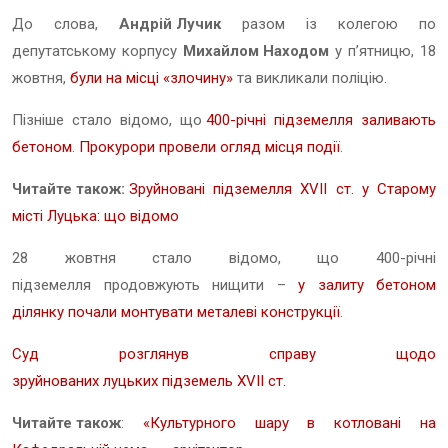
До слова,
Андрій Лучик
разом із колегою по
депутатському корпусу
Михайлом Находом
у п’ятницю, 18
жовтня,
були на місці «злочину»
та викликали поліцію.
Пізніше стало відомо, що
400-річні підземелля заливають
бетоном
.
Прокурори провели огляд місця події
.
Читайте також:
Зруйновані підземелля XVII ст. у Старому
місті Луцька: що відомо
28 жовтня стало відомо, що 400-річні
підземелля продовжують нищити –
у залиту бетоном
ділянку почали монтувати металеві конструкції
.
Суд розглянув справу щодо
зруйнованих луцьких підземель XVII ст.
Читайте також
:
«Культурного шару в котловані на