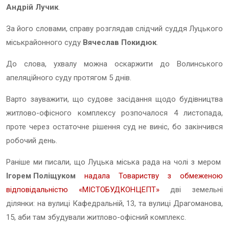
Андрій Лучик
.
За його словами, справу розглядав слідчий суддя Луцького
міськрайонного суду
Вячеслав Покидюк
.
До слова, ухвалу можна оскаржити до Волинського
апеляційного суду протягом 5 днів.
Варто зауважити, що судове засідання щодо будівництва
житлово-офісного комплексу розпочалося 4 листопада,
проте через остаточне рішення суд не виніс, бо закінчився
робочий день.
Раніше ми писали, що Луцька міська рада на чолі з мером
Ігорем Поліщуком
надала Товариству з обмеженою
відповідальністю «МІСТОБУДКОНЦЕПТ»
дві земельні
ділянки: на вулиці Кафедральній, 13, та вулиці Драгоманова,
15, аби там збудували житлово-офісний комплекс.