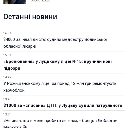
Останні новини
16:30
$4000 за інвалідність: судили медсестру Волинської
обласної лікарні
15:30
«Бронювання» у луцькому ліцеї №15: вручили нові
підозри
14:42
У Рожищенському ліцеї за понад 12 млн грн ремонтують
харчоблок
13:46
$1000 за «списане» ДТП: у Луцьку судили патрульного
12:51
«Не знав, що в мене пробита легеня», - боєць «Любарта»
Малютка