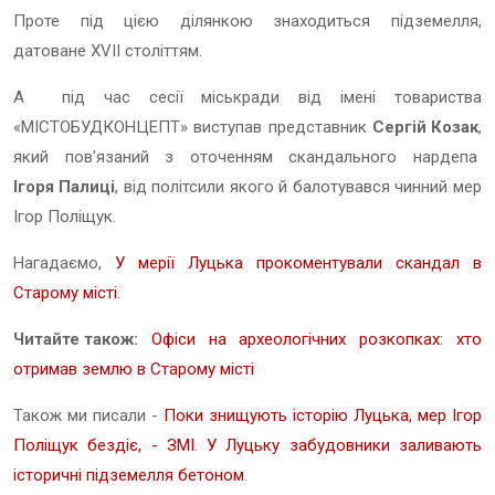
Проте під цією ділянкою знаходиться підземелля,
датоване XVII століттям.
А під час сесії міськради від імені товариства
«МІСТОБУДКОНЦЕПТ» виступав представник
Сергій Козак
,
який пов'язаний з оточенням скандального нардепа
Ігоря Палиці
, від політсили якого й балотувався чинний мер
Ігор Поліщук.
Нагадаємо,
У мерії Луцька прокоментували скандал в
Старому місті
.
Читайте також:
Офіси на археологічних розкопках: хто
отримав землю в Старому місті
Також ми писали -
Поки знищують історію Луцька, мер Ігор
Поліщук бездіє, - ЗМІ
.
У Луцьку забудовники заливають
історичні підземелля бетоном
.