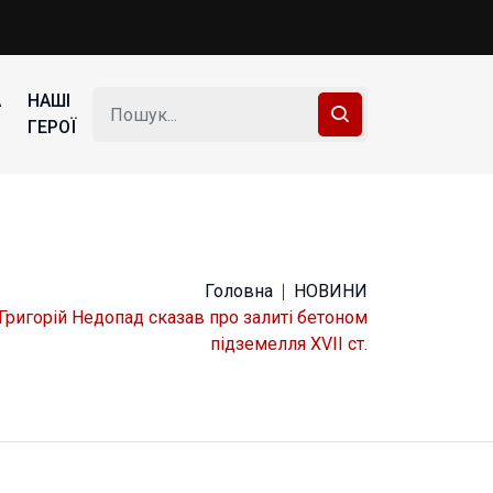
А
НАШІ
ГЕРОЇ
Головна
НОВИНИ
Григорій Недопад сказав про залиті бетоном
підземелля XVII ст.