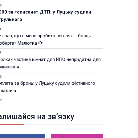
6
000 за «списане» ДТП: у Луцьку судили
трульного
1
 знав, що в мене пробита легеня», - боєць
юбарта» Малютка
3
Колках частина кімнат для ВПО непридатна для
оживання
6
рплата за бронь: у Луцьку судили фіктивного
кладача
2
Луцьку незабаром відкриють ветеранський хаб
алишайся на зв’язку
8.2026 21:18
івняння телеоб'єктивів Sigma Sports та Sony G-
ster