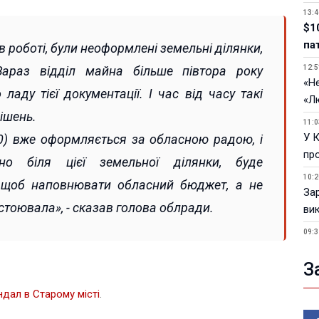
13:4
$1
па
в роботі, були неоформлені земельні ділянки,
араз відділ майна більше півтора року
12:5
«Не
аду тієї документації. І час від часу такі
«Л
ішень.
11:0
У 
10) вже оформляється за обласною радою, і
пр
но біля цієї земельної ділянки, буде
10:2
, щоб наповнювати обласний бюджет, а не
За
стоювала», - сказав голова облради.
ви
09:3
У 
З
05.0
Пор
ндал в Старому місті
.
Ma