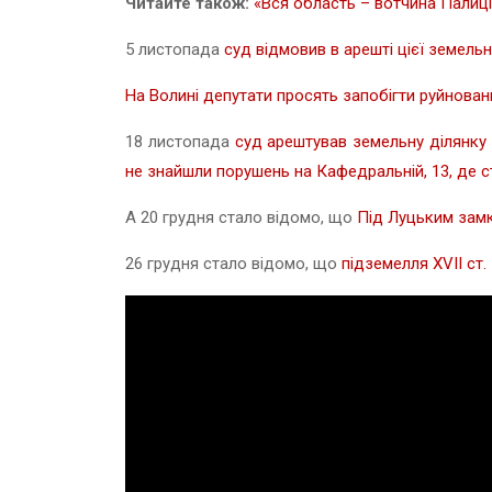
Читайте також:
«Вся область – вотчина Палиці
5 листопада
суд відмовив в арешті цієї земельн
На Волині депутати просять запобігти руйнован
18 листопада
суд арештував земельну ділянку 
не знайшли порушень на Кафедральній, 13, де 
А 20 грудня стало відомо, що
Під Луцьким зам
26 грудня стало відомо, що
підземелля XVII ст