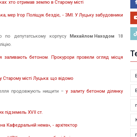
ках: хто отримав землю в Старому місті
05.0
У 
а, мер Ігор Поліщук бездіє, - ЗМІ
.
У Луцьку забудовники
ве
ю по депутатському корпусу
Михайлом Находом
18
ліцію.
Т
ля заливають бетоном
.
Прокурори провели огляд місця
 у Старому місті Луцька: що відомо
емелля продовжують нищити –
у залиту бетоном ділянку
 підземель XVII ст.
на Кафедральній нема», - архітектор