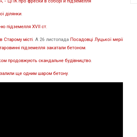
», - ЦПК про фрески в соборі й підземелля
ої ділянки
.
ню підземелля XVII ст.
в Старому місті
. А 26 листопада
Посадовці Луцької мерії
старовинні підземелля закатали бетоном
.
ком продовжують скандальне будівництво
.
. залили ще одним шаром бетону
.