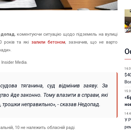
едопад
, коментуючи ситуацію щодо підземель на вулиці
0 років та які
залили бетоном
, зазначив, що не варто
ради».
О
Insider Media.
16:3
$40
Вол
 судова тяганина, суд відмінив заяву. За
15:3
тво йде законно. Тому влазити в справи, які
«Б
, трошки неправильно», - сказав Недопад.
но
14:4
У 
ре
льній, 10 не належить обласній раді.