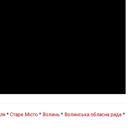
ля
*
Старе Місто
*
Волинь
*
Волинська обласна рада
*