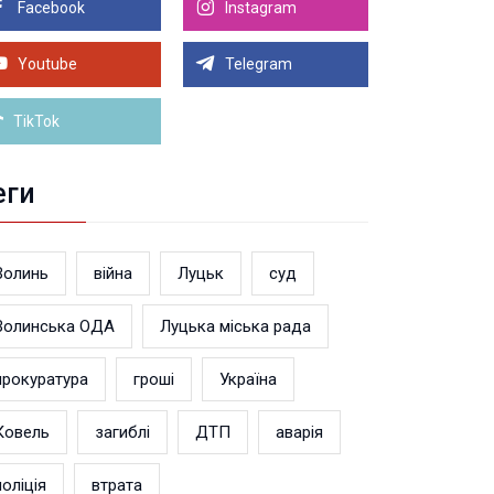
Facebook
Instagram
8.2026 21:00
Луцьку на 99,9% готовий новий Державний
теранський простір. ВІДЕО
Youtube
Telegram
Більше новин
TikTok
еги
Волинь
війна
Луцьк
суд
Волинська ОДА
Луцька міська рада
прокуратура
гроші
Україна
Ковель
загиблі
ДТП
аварія
поліція
втрата