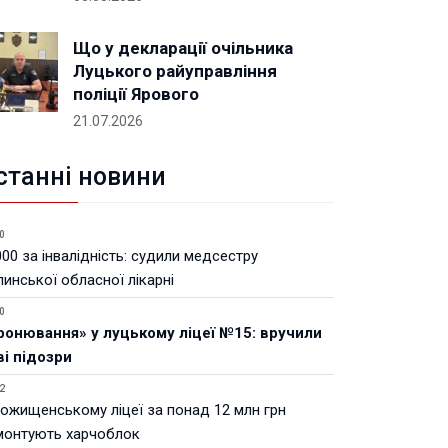
Що у декларації очільника
Луцького райуправління
поліції Ярового
21.07.2026
станні новини
0
00 за інвалідність: судили медсестру
инської обласної лікарні
0
ронювання» у луцькому ліцеї №15: вручили
ві підозри
2
Рожищенському ліцеї за понад 12 млн грн
монтують харчоблок