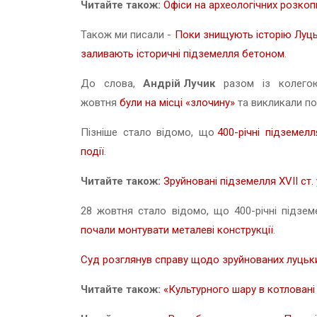
Читайте також:
Офіси на археологічних розкоп
Також ми писали -
Поки знищують історію Луцьк
заливають історичні підземелля бетоном
.
До слова,
Андрій Лучик
разом із колего
жовтня
були на місці «злочину»
та викликали по
Пізніше стало відомо, що
400-річні підземел
події
.
Читайте також:
Зруйновані підземелля XVII ст.
28 жовтня стало відомо, що 400-річні підз
почали монтувати металеві конструкції
.
Суд розглянув справу щодо зруйнованих луцьких
Читайте також:
«Культурного шару в котловані 